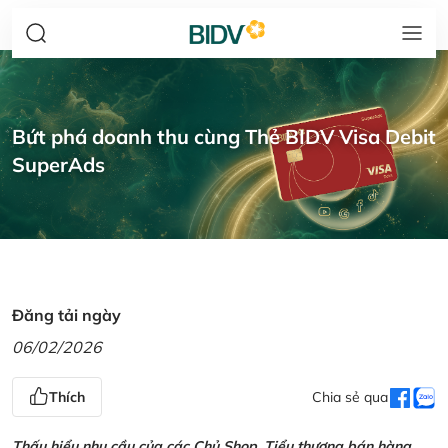
Bứt phá doanh thu cùng Thẻ BIDV Visa Debit
SuperAds
Đăng tải ngày
06/02/2026
Thích
Chia sẻ qua
Thấu hiểu nhu cầu của các Chủ Shop, Tiểu thương bán hàng