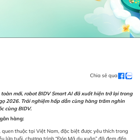
Chia sẻ qua
oàn mới, robot BIDV Smart AI đã xuất hiện trở lại trong
Ngọ 2026. Trải nghiệm hấp dẫn cùng hàng trăm nghìn
lộc cùng BIDV.
 ngân hàng:
, quen thuộc tại Việt Nam, đặc biệt được yêu thích trong
iều lứa tuổi, chương trình “Đón Mã du xuân” đã đem đến