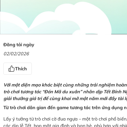
Đăng tải ngày
02/02/2026
Thích
Với một diện mạo khác biệt cùng những trải nghiệm hoàn t
trò chơi tương tác “Đón Mã du xuân” nhân dịp Tết Bính 
giải thưởng giá trị để cùng khai mở một năm mới đầy tài 
Từ trò chơi dân gian đến game tương tác trên ứng dụng
Lấy ý tưởng từ trò chơi cờ đua ngựa – một trò chơi phổ biến
các dịp lễ Tết, họp mặt gia đình và bạn bè, phù hợp với nh