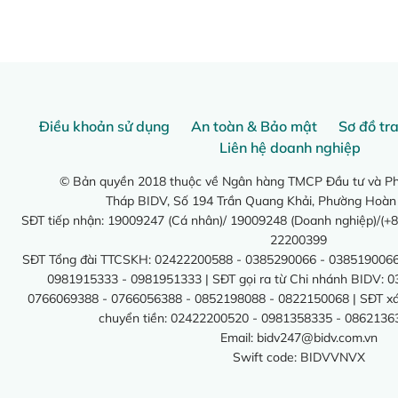
Điều khoản sử dụng
An toàn & Bảo mật
Sơ đồ tr
Liên hệ doanh nghiệp
© Bản quyền 2018 thuộc về Ngân hàng TMCP Đầu tư và Phá
Tháp BIDV, Số 194 Trần Quang Khải, Phường Hoàn
SĐT tiếp nhận: 19009247 (Cá nhân)/ 19009248 (Doanh nghiệp)/(+8
22200399
SĐT Tổng đài TTCSKH: 02422200588 - 0385290066 - 0385190066
0981915333 - 0981951333 | SĐT gọi ra từ Chi nhánh BIDV: 
0766069388 - 0766056388 - 0852198088 - 0822150068 | SĐT xác 
chuyển tiền: 02422200520 - 0981358335 - 0862136
Email:
bidv247@bidv.com.vn
Swift code: BIDVVNVX