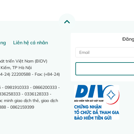
Đăng 
ang
Liên hệ cá nhân
t triển Việt Nam (BIDV)
 Kiếm, TP Hà Nội
4-24) 22200588 - Fax: (+84-24)
 - 0981910333 - 0866200333 -
0336258333 - 0336128333 -
minh giao dịch thẻ, giao dịch
388 - 0862159399