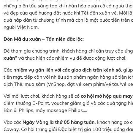
những biến tấu sáng tạo khi nhân hóa quân cờ cá ngựa thà
vẻ đẹp của quê hương đất nước khi Tết đến xuân về. Mỗi lầ
quà hấp dẫn từ chương trình mà còn là một bước tiến trên
người Việt Nam.
Đón Mã du xuân – Tân niên đắc lộc:
Để tham gia chương trình, khách hàng chỉ cần truy cập ứ
xuân”
và thực hiện các nhiệm vụ để được cộng lượt chơi.
Các
nhiệm vụ gắn liền với các giao dịch trên kênh số
, giú
tiền mặt, tiếp cận với nhiều sản phẩm ngân hàng số tiện íc
dịch Thẻ, mua sắm (VnShop, đặt vé xem phim/vé tàu/vé x
Với mỗi lượt chơi, khách hàng sẽ có
cơ hội mở hộp quà may
điểm thưởng B-Point, voucher giảm giá và các quà tặng hiện
Bàn ủi Philips, máy massage Philips….
Vào các
Ngày Vàng là thứ 05 hàng tuần
, khách hàng có c
Coway. Cơ hội trúng giải Đặc biệt trị giá 100 triệu đồng 