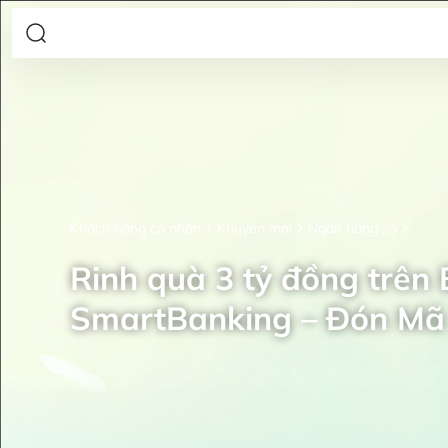
Khách hàng cá nhân
Khuyến mại
Ngân hàng số
Rinh quà 3 tỷ đồng trên
SmartBanking – Đón Mã