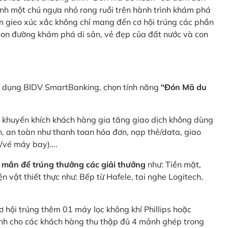
nh một chú ngựa nhỏ rong ruổi trên hành trình khám phá
n gieo xúc xắc không chỉ mang đến cơ hội trúng các phần
 con đường khám phá di sản, vẻ đẹp của đất nước và con
ng dụng BIDV SmartBanking, chọn tính năng
“Đón Mã du
p khuyến khích khách hàng gia tăng giao dịch không dùng
h, an toàn như thanh toan hóa đơn, nạp thẻ/data, giao
e/vé máy bay)….
 mắn để trúng thưởng các giải thưởng
như: Tiền mặt,
 vật thiết thực như: Bếp từ Hafele, tai nghe Logitech,
ơ hội trúng thêm 01 máy lọc không khí Phillips hoặc
dành cho các khách hàng thu thập đủ 4 mảnh ghép trong