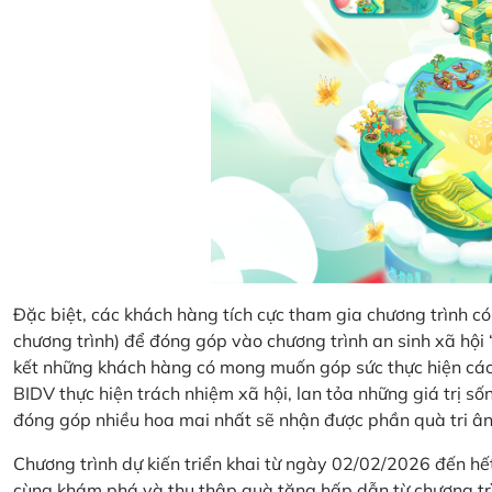
Đặc biệt, các khách hàng tích cực tham gia chương trình có 
chương trình) để đóng góp vào chương trình an sinh xã hộ
kết những khách hàng có mong muốn góp sức thực hiện các 
BIDV thực hiện trách nhiệm xã hội, lan tỏa những giá trị s
đóng góp nhiều hoa mai nhất sẽ nhận được phần quà tri ân 
Chương trình dự kiến triển khai từ ngày 02/02/2026 đến 
cùng khám phá và thu thập quà tặng hấp dẫn từ chương tr