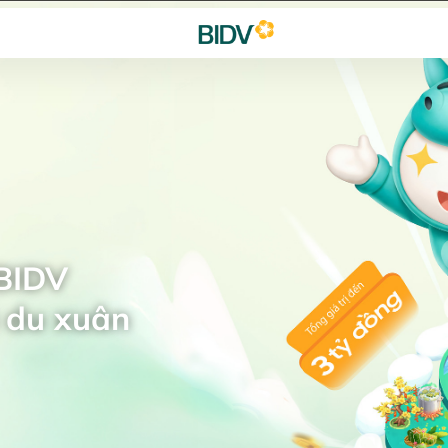
 BIDV
 du xuân