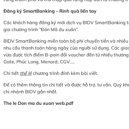
Đăng ký SmartBanking – Rinh quà liền tay
Các khách hàng đăng ký mới dịch vụ BIDV SmartBanking tr
gia chương trình “Đón Mã du xuân”.
BIDV SmartBanking miễn toàn bộ phí chuyển tiền và nhiều lo
nhu cầu thanh toán hàng ngày của người sử dụng. Các giao
vừa được tích điểm B-poin đổi voucher đến từ nhiều thương
Gate, Phúc Long, Menard, CGV…..
Chi tiết
thể lệ
chương trình đính kèm bài viết.
Để có thêm thông tin chi tiết và được hỗ trợ, tư vấn, Quý 
chi nhánh BIDV gần nhất.
The le Don ma du xuan web.pdf