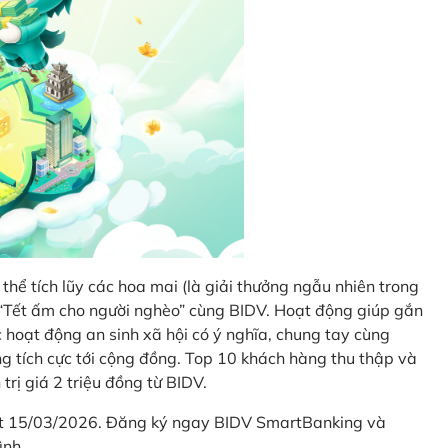
thể tích lũy các hoa mai (là giải thưởng ngẫu nhiên trong
i “Tết ấm cho người nghèo” cùng BIDV. Hoạt động giúp gắn
hoạt động an sinh xã hội có ý nghĩa, chung tay cùng
ống tích cực tới cộng đồng. Top 10 khách hàng thu thập và
trị giá 2 triệu đồng từ BIDV.
hết 15/03/2026. Đăng ký ngay BIDV SmartBanking và
ình.