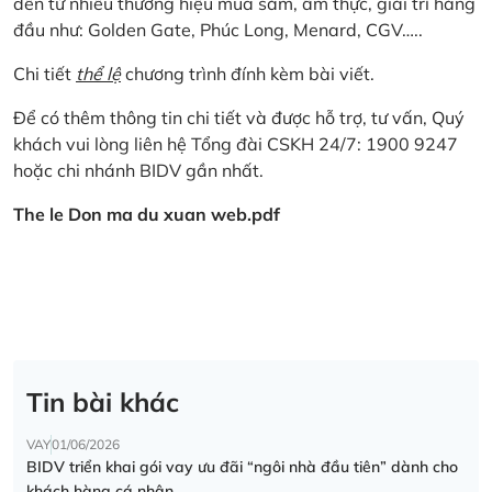
đến từ nhiều thương hiệu mua sắm, ẩm thực, giải trí hàng
đầu như: Golden Gate, Phúc Long, Menard, CGV…..
Chi tiết
thể lệ
chương trình đính kèm bài viết.
Để có thêm thông tin chi tiết và được hỗ trợ, tư vấn, Quý
khách vui lòng liên hệ Tổng đài CSKH 24/7: 1900 9247
hoặc chi nhánh BIDV gần nhất.
The le Don ma du xuan web.pdf
Tin bài khác
VAY
01/06/2026
BIDV triển khai gói vay ưu đãi “ngôi nhà đầu tiên” dành cho
khách hàng cá nhân