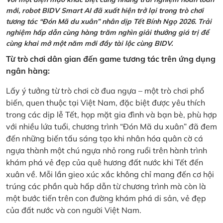
mới, robot BIDV Smart AI đã xuất hiện trở lại trong trò chơi
tương tác “Đón Mã du xuân” nhân dịp Tết Bính Ngọ 2026. Trải
nghiệm hấp dẫn cùng hàng trăm nghìn giải thưởng giá trị để
cùng khai mở một năm mới đầy tài lộc cùng BIDV.
Từ trò chơi dân gian đến game tương tác trên ứng dụng
ngân hàng:
Lấy ý tưởng từ trò chơi cờ đua ngựa – một trò chơi phổ
biến, quen thuộc tại Việt Nam, đặc biệt được yêu thích
trong các dịp lễ Tết, họp mặt gia đình và bạn bè, phù hợp
với nhiều lứa tuổi, chương trình “Đón Mã du xuân” đã đem
đến những biến tấu sáng tạo khi nhân hóa quân cờ cá
ngựa thành một chú ngựa nhỏ rong ruổi trên hành trình
khám phá vẻ đẹp của quê hương đất nước khi Tết đến
xuân về. Mỗi lần gieo xúc xắc không chỉ mang đến cơ hội
trúng các phần quà hấp dẫn từ chương trình mà còn là
một bước tiến trên con đường khám phá di sản, vẻ đẹp
của đất nước và con người Việt Nam.