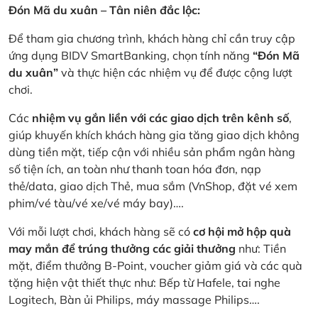
Đón Mã du xuân – Tân niên đắc lộc:
Để tham gia chương trình, khách hàng chỉ cần truy cập
ứng dụng BIDV SmartBanking, chọn tính năng
“Đón Mã
du xuân”
và thực hiện các nhiệm vụ để được cộng lượt
chơi.
Các
nhiệm vụ gắn liền với các giao dịch trên kênh số
,
giúp khuyến khích khách hàng gia tăng giao dịch không
dùng tiền mặt, tiếp cận với nhiều sản phẩm ngân hàng
số tiện ích, an toàn như thanh toan hóa đơn, nạp
thẻ/data, giao dịch Thẻ, mua sắm (VnShop, đặt vé xem
phim/vé tàu/vé xe/vé máy bay)….
Với mỗi lượt chơi, khách hàng sẽ có
cơ hội mở hộp quà
may mắn để trúng thưởng các giải thưởng
như: Tiền
mặt, điểm thưởng B-Point, voucher giảm giá và các quà
tặng hiện vật thiết thực như: Bếp từ Hafele, tai nghe
Logitech, Bàn ủi Philips, máy massage Philips….