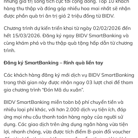
những giá trị sống tích cực tới cộng đồng. Top 10 khách
hàng thu thập và đóng góp nhiều hoa mai nhất sẽ nhận
được phần quà tri ân trị giá 2 triệu đồng từ BIDV.
Chương trình dự kiến triển khai từ ngày 02/02/2026 đến
hết 15/03/2026. Đăng ký ngay BIDV SmartBanking và
cùng khám phá và thu thập quà tặng hấp dẫn từ chương
trình.
Đăng ký SmartBanking – Rinh quà liền tay
Các khách hàng đăng ký mới dịch vụ BIDV SmartBanking
trong thời gian này được nhận ngay 03 lượt chơi để tham
gia chương trình “Đón Mã du xuân”.
BIDV SmartBanking miễn toàn bộ phí chuyển tiền và
nhiều loại phí khác, với hơn 2.000 dịch vụ tiện ích, đáp
ứng mọi nhu cầu thanh toán hàng ngày của người sử
dụng. Các giao dịch trên ứng dụng ngân hàng vừa tiện
lợi, nhanh chóng, vừa được tích điểm B-poin đổi voucher