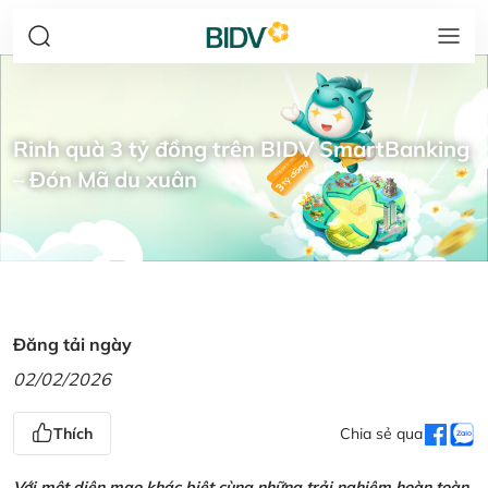
Rinh quà 3 tỷ đồng trên BIDV SmartBanking
– Đón Mã du xuân
Đăng tải ngày
02/02/2026
Thích
Chia sẻ qua
Với một diện mạo khác biệt cùng những trải nghiệm hoàn toàn