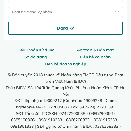
Loại tin đăng ký nhận
Đăng ký
Điều khoản sử dụng
An toàn & Bảo mật
Sơ đồ trang
Liên hệ cá nhân
Liên hệ doanh nghiệp
© Bản quyền 2018 thuộc về Ngân hàng TMCP Đầu tư và Phát
triển Việt Nam (BIDV)
Tháp BIDV, Số 194 Trần Quang Khải, Phường Hoàn Kiếm, TP Hà
Nội
SĐT tiếp nhận: 19009247 (Cá nhân)/ 19009248 (Doanh
nghiệp)/(+84-24) 22200588 - Fax: (+84-24) 22200399
SĐT Tổng đài TTCSKH: 02422200588 - 0385290066 -
0385190066 - 0981910333 - 0866200333 - 0981915333 -
0981951333 | SĐT gọi ra từ Chi nhánh BIDV: 0336258333 -