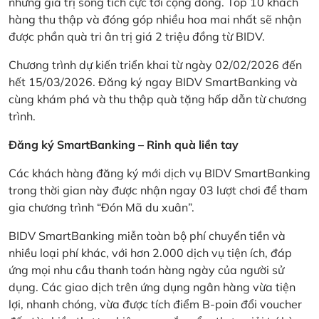
những giá trị sống tích cực tới cộng đồng. Top 10 khách
hàng thu thập và đóng góp nhiều hoa mai nhất sẽ nhận
được phần quà tri ân trị giá 2 triệu đồng từ BIDV.
Chương trình dự kiến triển khai từ ngày 02/02/2026 đến
hết 15/03/2026. Đăng ký ngay BIDV SmartBanking và
cùng khám phá và thu thập quà tặng hấp dẫn từ chương
trình.
Đăng ký SmartBanking – Rinh quà liền tay
Các khách hàng đăng ký mới dịch vụ BIDV SmartBanking
trong thời gian này được nhận ngay 03 lượt chơi để tham
gia chương trình “Đón Mã du xuân”.
BIDV SmartBanking miễn toàn bộ phí chuyển tiền và
nhiều loại phí khác, với hơn 2.000 dịch vụ tiện ích, đáp
ứng mọi nhu cầu thanh toán hàng ngày của người sử
dụng. Các giao dịch trên ứng dụng ngân hàng vừa tiện
lợi, nhanh chóng, vừa được tích điểm B-poin đổi voucher