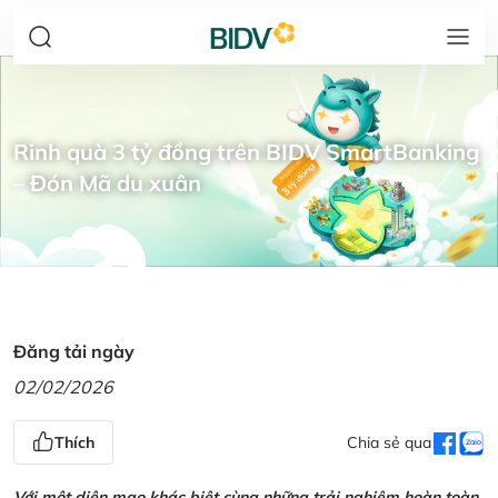
Rinh quà 3 tỷ đồng trên BIDV SmartBanking
– Đón Mã du xuân
Đăng tải ngày
02/02/2026
Thích
Chia sẻ qua
Với một diện mạo khác biệt cùng những trải nghiệm hoàn toàn