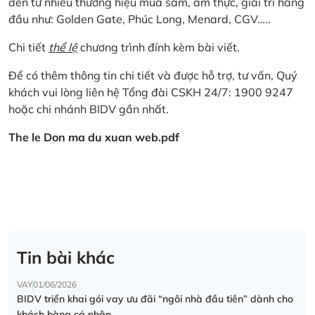
đến từ nhiều thương hiệu mua sắm, ẩm thực, giải trí hàng
đầu như: Golden Gate, Phúc Long, Menard, CGV…..
Chi tiết
thể lệ
chương trình đính kèm bài viết.
Để có thêm thông tin chi tiết và được hỗ trợ, tư vấn, Quý
khách vui lòng liên hệ Tổng đài CSKH 24/7: 1900 9247
hoặc chi nhánh BIDV gần nhất.
The le Don ma du xuan web.pdf
Tin bài khác
VAY
01/06/2026
BIDV triển khai gói vay ưu đãi “ngôi nhà đầu tiên” dành cho
khách hàng cá nhân