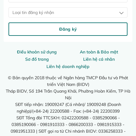
Loại tin đăng ký nhận
Đăng ký
Điều khoản sử dụng
An toàn & Bảo mật
Sơ đồ trang
Liên hệ cá nhân
Liên hệ doanh nghiệp
© Bản quyền 2018 thuộc về Ngân hàng TMCP Đầu tư và Phát
triển Việt Nam (BIDV)
Tháp BIDV, Số 194 Trần Quang Khải, Phường Hoàn Kiếm, TP Hà
Nội
SĐT tiếp nhận: 19009247 (Cá nhân)/ 19009248 (Doanh
nghiệp)/(+84-24) 22200588 - Fax: (+84-24) 22200399
SĐT Tổng đài TTCSKH: 02422200588 - 0385290066 -
0385190066 - 0981910333 - 0866200333 - 0981915333 -
0981951333 | SĐT gọi ra từ Chi nhánh BIDV: 0336258333 -