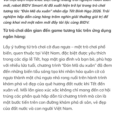
mới, robot BIDV Smart AI đã xuất hiện trở lại trong trò chơi
tương tác “Đón Mã du xuân” nhân dịp Tết Bính Ngọ 2026. Trải
nghiệm hấp dẫn cùng hàng trăm nghìn giải thưởng giá trị để
cùng khai mở một năm mới đầy tài lộc cùng BIDV.
Từ trò chơi dân gian đến game tương tác trên ứng dụng
ngân hàng:
Lấy ý tưởng từ trò chơi cờ đua ngựa – một trò chơi phổ
biến, quen thuộc tại Việt Nam, đặc biệt được yêu thích
trong các dịp lễ Tết, họp mặt gia đình và bạn bè, phù hợp
với nhiều lứa tuổi, chương trình “Đón Mã du xuân” đã đem
đến những biến tấu sáng tạo khi nhân hóa quân cờ cá
ngựa thành một chú ngựa nhỏ rong ruổi trên hành trình
khám phá vẻ đẹp của quê hương đất nước khi Tết đến
xuân về. Mỗi lần gieo xúc xắc không chỉ mang đến cơ hội
trúng các phần quà hấp dẫn từ chương trình mà còn là
một bước tiến trên con đường khám phá di sản, vẻ đẹp
của đất nước và con người Việt Nam.