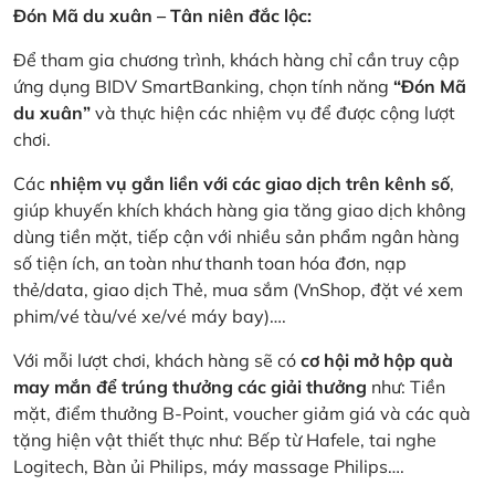
Đón Mã du xuân – Tân niên đắc lộc:
Để tham gia chương trình, khách hàng chỉ cần truy cập
ứng dụng BIDV SmartBanking, chọn tính năng
“Đón Mã
du xuân”
và thực hiện các nhiệm vụ để được cộng lượt
chơi.
Các
nhiệm vụ gắn liền với các giao dịch trên kênh số
,
giúp khuyến khích khách hàng gia tăng giao dịch không
dùng tiền mặt, tiếp cận với nhiều sản phẩm ngân hàng
số tiện ích, an toàn như thanh toan hóa đơn, nạp
thẻ/data, giao dịch Thẻ, mua sắm (VnShop, đặt vé xem
phim/vé tàu/vé xe/vé máy bay)….
Với mỗi lượt chơi, khách hàng sẽ có
cơ hội mở hộp quà
may mắn để trúng thưởng các giải thưởng
như: Tiền
mặt, điểm thưởng B-Point, voucher giảm giá và các quà
tặng hiện vật thiết thực như: Bếp từ Hafele, tai nghe
Logitech, Bàn ủi Philips, máy massage Philips….