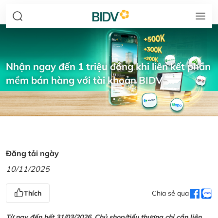
Nhận ngay đến 1 triệu đồng khi liên kết phần
mềm bán hàng với tài khoản BIDV
Đăng tải ngày
10/11/2025
Thích
Chia sẻ qua
Từ nay đến hết 31/03/2026, Chủ shop/tiểu thương chỉ cần liên