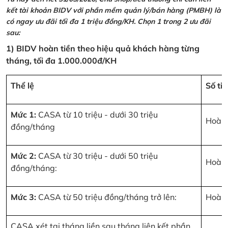
kết tài khoản BIDV với phần mềm quản lý/bán hàng (PMBH) là
có ngay ưu đãi tối đa 1 triệu đồng/KH. Chọn 1 trong 2 ưu đãi
sau:
1) BIDV hoàn tiền theo hiệu quả khách hàng từng
tháng, tối đa 1.000.000đ/KH
Thể lệ
Số ti
Mức 1:
CASA từ 10 triệu - dưới 30 triệu
Hoàn 
đồng/tháng
Mức 2:
CASA từ 30 triệu - dưới 50 triệu
Hoàn 
đồng/tháng:
Mức 3:
CASA từ 50 triệu đồng/tháng trở lên:
Hoàn 
CASA xét tại tháng liền sau tháng liên kết phần