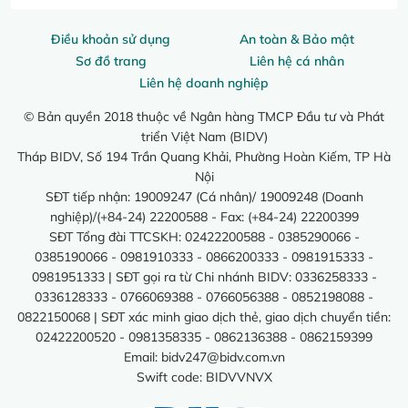
Điều khoản sử dụng
An toàn & Bảo mật
Sơ đồ trang
Liên hệ cá nhân
Liên hệ doanh nghiệp
© Bản quyền 2018 thuộc về Ngân hàng TMCP Đầu tư và Phát
triển Việt Nam (BIDV)
Tháp BIDV, Số 194 Trần Quang Khải, Phường Hoàn Kiếm, TP Hà
Nội
SĐT tiếp nhận: 19009247 (Cá nhân)/ 19009248 (Doanh
nghiệp)/(+84-24) 22200588 - Fax: (+84-24) 22200399
SĐT Tổng đài TTCSKH: 02422200588 - 0385290066 -
0385190066 - 0981910333 - 0866200333 - 0981915333 -
0981951333 | SĐT gọi ra từ Chi nhánh BIDV: 0336258333 -
0336128333 - 0766069388 - 0766056388 - 0852198088 -
0822150068 | SĐT xác minh giao dịch thẻ, giao dịch chuyển tiền:
02422200520 - 0981358335 - 0862136388 - 0862159399
Email:
bidv247@bidv.com.vn
Swift code: BIDVVNVX