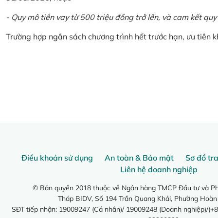
- Quy mô tiền vay từ 500 triệu đồng trở lên, và cam kết quy
Trường hợp ngân sách chương trình hết trước hạn, ưu tiên 
Điều khoản sử dụng
An toàn & Bảo mật
Sơ đồ tr
Liên hệ doanh nghiệp
© Bản quyền 2018 thuộc về Ngân hàng TMCP Đầu tư và Phá
Tháp BIDV, Số 194 Trần Quang Khải, Phường Hoàn
SĐT tiếp nhận: 19009247 (Cá nhân)/ 19009248 (Doanh nghiệp)/(+8