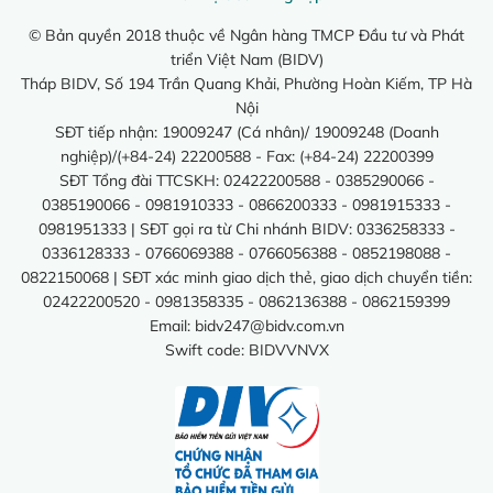
© Bản quyền 2018 thuộc về Ngân hàng TMCP Đầu tư và Phát
triển Việt Nam (BIDV)
Tháp BIDV, Số 194 Trần Quang Khải, Phường Hoàn Kiếm, TP Hà
Nội
SĐT tiếp nhận: 19009247 (Cá nhân)/ 19009248 (Doanh
nghiệp)/(+84-24) 22200588 - Fax: (+84-24) 22200399
SĐT Tổng đài TTCSKH: 02422200588 - 0385290066 -
0385190066 - 0981910333 - 0866200333 - 0981915333 -
0981951333 | SĐT gọi ra từ Chi nhánh BIDV: 0336258333 -
0336128333 - 0766069388 - 0766056388 - 0852198088 -
0822150068 | SĐT xác minh giao dịch thẻ, giao dịch chuyển tiền:
02422200520 - 0981358335 - 0862136388 - 0862159399
Email:
bidv247@bidv.com.vn
Swift code: BIDVVNVX