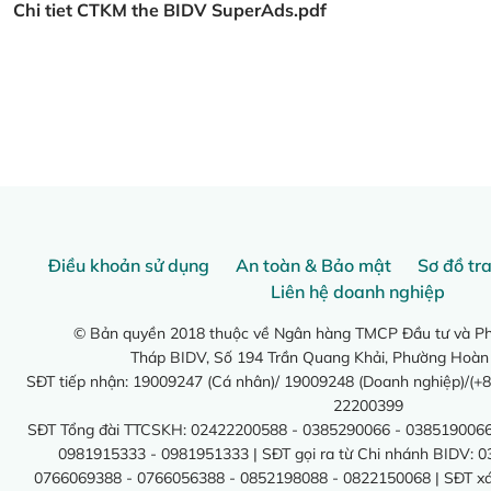
Chi tiet CTKM the BIDV SuperAds.pdf
Điều khoản sử dụng
An toàn & Bảo mật
Sơ đồ tr
Liên hệ doanh nghiệp
© Bản quyền 2018 thuộc về Ngân hàng TMCP Đầu tư và Phá
Tháp BIDV, Số 194 Trần Quang Khải, Phường Hoàn
SĐT tiếp nhận: 19009247 (Cá nhân)/ 19009248 (Doanh nghiệp)/(+8
22200399
SĐT Tổng đài TTCSKH: 02422200588 - 0385290066 - 0385190066
0981915333 - 0981951333 | SĐT gọi ra từ Chi nhánh BIDV: 
0766069388 - 0766056388 - 0852198088 - 0822150068 | SĐT xác 