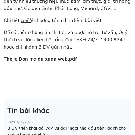
đến từ nhiều thương hiệu mua sắm, ẩm thực, giải trí hàng
đầu như: Golden Gate, Phúc Long, Menard, CGV…..
Chi tiết
thể lệ
chương trình đính kèm bài viết.
Để có thêm thông tin chi tiết và được hỗ trợ, tư vấn, Quý
khách vui lòng liên hệ Tổng đài CSKH 24/7: 1900 9247
hoặc chi nhánh BIDV gần nhất.
The le Don ma du xuan web.pdf
Tin bài khác
VAY
01/06/2026
BIDV triển khai gói vay ưu đãi “ngôi nhà đầu tiên” dành cho
khách hàng cá nhân