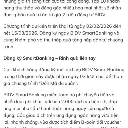
những giá trị sống tích cực tới cộng đồng. Top 10 khách
hàng thu thập và đóng góp nhiều hoa mai nhất sẽ nhận
được phần quà tri ân trị giá 2 triệu đồng từ BIDV.
Chương trình dự kiến triển khai từ ngày 02/02/2026 đến
hết 15/03/2026. Đăng ký ngay BIDV SmartBanking và
cùng khám phá và thu thập quà tặng hấp dẫn từ chương
trình.
Đăng ký SmartBanking – Rinh quà liền tay
Các khách hàng đăng ký mới dịch vụ BIDV SmartBanking
trong thời gian này được nhận ngay 03 lượt chơi để tham
gia chương trình “Đón Mã du xuân”.
BIDV SmartBanking miễn toàn bộ phí chuyển tiền và
nhiều loại phí khác, với hơn 2.000 dịch vụ tiện ích, đáp
ứng mọi nhu cầu thanh toán hàng ngày của người sử
dụng. Các giao dịch trên ứng dụng ngân hàng vừa tiện
lợi, nhanh chóng, vừa được tích điểm B-poin đổi voucher