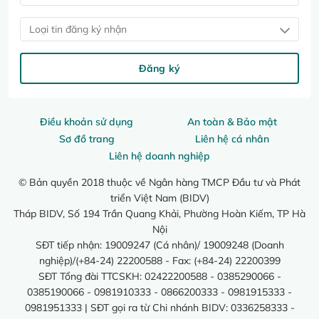
Loại tin đăng ký nhận
Đăng ký
Điều khoản sử dụng
An toàn & Bảo mật
Sơ đồ trang
Liên hệ cá nhân
Liên hệ doanh nghiệp
© Bản quyền 2018 thuộc về Ngân hàng TMCP Đầu tư và Phát
triển Việt Nam (BIDV)
Tháp BIDV, Số 194 Trần Quang Khải, Phường Hoàn Kiếm, TP Hà
Nội
SĐT tiếp nhận: 19009247 (Cá nhân)/ 19009248 (Doanh
nghiệp)/(+84-24) 22200588 - Fax: (+84-24) 22200399
SĐT Tổng đài TTCSKH: 02422200588 - 0385290066 -
0385190066 - 0981910333 - 0866200333 - 0981915333 -
0981951333 | SĐT gọi ra từ Chi nhánh BIDV: 0336258333 -