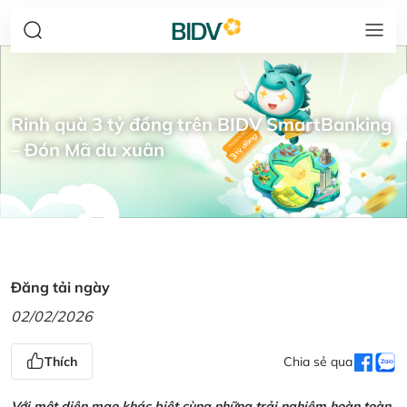
Rinh quà 3 tỷ đồng trên BIDV SmartBanking
– Đón Mã du xuân
Đăng tải ngày
02/02/2026
Thích
Chia sẻ qua
Với một diện mạo khác biệt cùng những trải nghiệm hoàn toàn