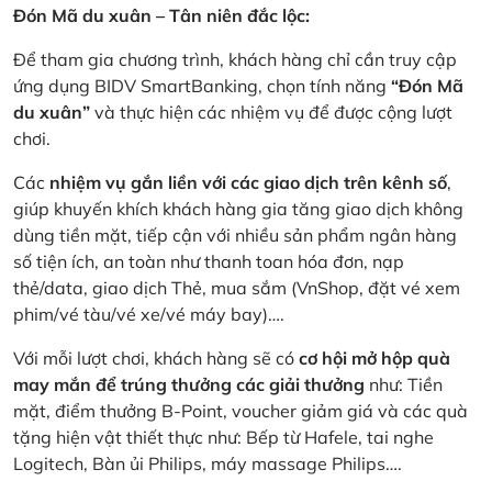
Đón Mã du xuân – Tân niên đắc lộc:
Để tham gia chương trình, khách hàng chỉ cần truy cập
ứng dụng BIDV SmartBanking, chọn tính năng
“Đón Mã
du xuân”
và thực hiện các nhiệm vụ để được cộng lượt
chơi.
Các
nhiệm vụ gắn liền với các giao dịch trên kênh số
,
giúp khuyến khích khách hàng gia tăng giao dịch không
dùng tiền mặt, tiếp cận với nhiều sản phẩm ngân hàng
số tiện ích, an toàn như thanh toan hóa đơn, nạp
thẻ/data, giao dịch Thẻ, mua sắm (VnShop, đặt vé xem
phim/vé tàu/vé xe/vé máy bay)….
Với mỗi lượt chơi, khách hàng sẽ có
cơ hội mở hộp quà
may mắn để trúng thưởng các giải thưởng
như: Tiền
mặt, điểm thưởng B-Point, voucher giảm giá và các quà
tặng hiện vật thiết thực như: Bếp từ Hafele, tai nghe
Logitech, Bàn ủi Philips, máy massage Philips….