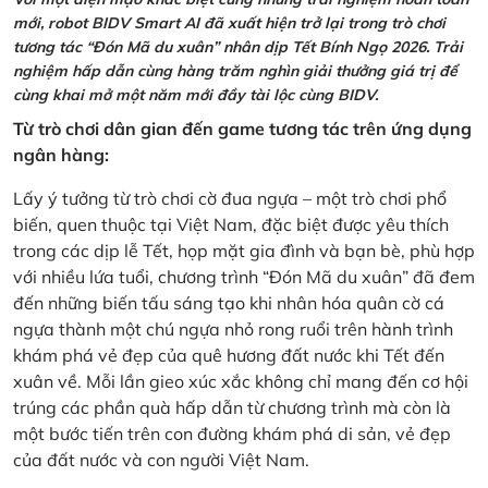
mới, robot BIDV Smart AI đã xuất hiện trở lại trong trò chơi
tương tác “Đón Mã du xuân” nhân dịp Tết Bính Ngọ 2026. Trải
nghiệm hấp dẫn cùng hàng trăm nghìn giải thưởng giá trị để
cùng khai mở một năm mới đầy tài lộc cùng BIDV.
Từ trò chơi dân gian đến game tương tác trên ứng dụng
ngân hàng:
Lấy ý tưởng từ trò chơi cờ đua ngựa – một trò chơi phổ
biến, quen thuộc tại Việt Nam, đặc biệt được yêu thích
trong các dịp lễ Tết, họp mặt gia đình và bạn bè, phù hợp
với nhiều lứa tuổi, chương trình “Đón Mã du xuân” đã đem
đến những biến tấu sáng tạo khi nhân hóa quân cờ cá
ngựa thành một chú ngựa nhỏ rong ruổi trên hành trình
khám phá vẻ đẹp của quê hương đất nước khi Tết đến
xuân về. Mỗi lần gieo xúc xắc không chỉ mang đến cơ hội
trúng các phần quà hấp dẫn từ chương trình mà còn là
một bước tiến trên con đường khám phá di sản, vẻ đẹp
của đất nước và con người Việt Nam.