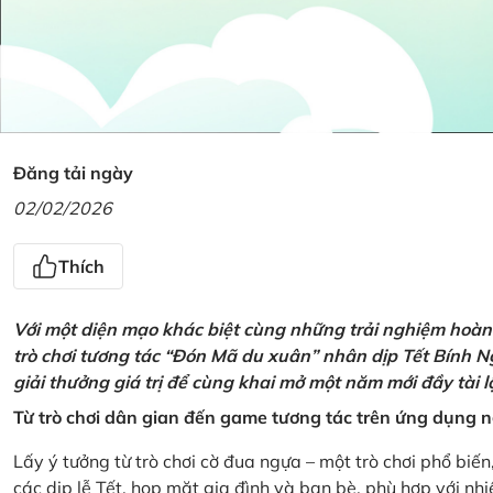
Đăng tải ngày
02/02/2026
Thích
Với một diện mạo khác biệt cùng những trải nghiệm hoàn t
trò chơi tương tác “Đón Mã du xuân” nhân dịp Tết Bính 
giải thưởng giá trị để cùng khai mở một năm mới đầy tài 
Từ trò chơi dân gian đến game tương tác trên ứng dụng
Lấy ý tưởng từ trò chơi cờ đua ngựa – một trò chơi phổ biến
các dịp lễ Tết, họp mặt gia đình và bạn bè, phù hợp với nh