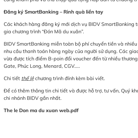
Đăng ký SmartBanking – Rinh quà liền tay
Các khách hàng đăng ký mới dịch vụ BIDV SmartBanking tr
gia chương trình “Đón Mã du xuân”.
BIDV SmartBanking miễn toàn bộ phí chuyển tiền và nhiều lo
nhu cầu thanh toán hàng ngày của người sử dụng. Các giao
vừa được tích điểm B-poin đổi voucher đến từ nhiều thương
Gate, Phúc Long, Menard, CGV…..
Chi tiết
thể lệ
chương trình đính kèm bài viết.
Để có thêm thông tin chi tiết và được hỗ trợ, tư vấn, Quý 
chi nhánh BIDV gần nhất.
The le Don ma du xuan web.pdf