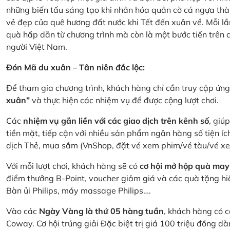
những biến tấu sáng tạo khi nhân hóa quân cờ cá ngựa thà
vẻ đẹp của quê hương đất nước khi Tết đến xuân về. Mỗi lầ
quà hấp dẫn từ chương trình mà còn là một bước tiến trên
người Việt Nam.
Đón Mã du xuân – Tân niên đắc lộc:
Để tham gia chương trình, khách hàng chỉ cần truy cập ứ
xuân”
và thực hiện các nhiệm vụ để được cộng lượt chơi.
Các
nhiệm vụ gắn liền với các giao dịch trên kênh số
, giú
tiền mặt, tiếp cận với nhiều sản phẩm ngân hàng số tiện íc
dịch Thẻ, mua sắm (VnShop, đặt vé xem phim/vé tàu/vé x
Với mỗi lượt chơi, khách hàng sẽ có
cơ hội mở hộp quà may
điểm thưởng B-Point, voucher giảm giá và các quà tặng hiện
Bàn ủi Philips, máy massage Philips….
Vào các
Ngày Vàng là thứ 05 hàng tuần
, khách hàng có c
Coway. Cơ hội trúng giải Đặc biệt trị giá 100 triệu đồng 