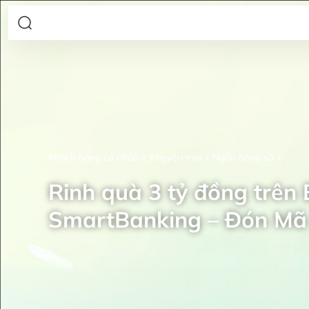
Khách hàng cá nhân
Khuyến mại
Ngân hàng số
Rinh quà 3 tỷ đồng trên
SmartBanking – Đón Mã