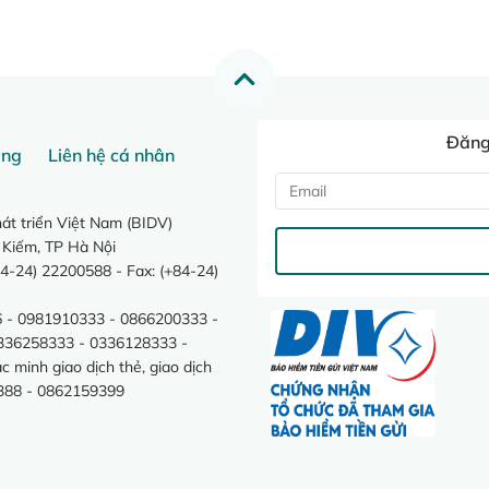
Đăng 
ang
Liên hệ cá nhân
t triển Việt Nam (BIDV)
 Kiếm, TP Hà Nội
4-24) 22200588 - Fax: (+84-24)
 - 0981910333 - 0866200333 -
0336258333 - 0336128333 -
minh giao dịch thẻ, giao dịch
388 - 0862159399