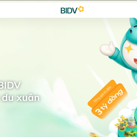
 BIDV
 du xuân