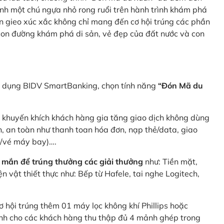
nh một chú ngựa nhỏ rong ruổi trên hành trình khám phá
n gieo xúc xắc không chỉ mang đến cơ hội trúng các phần
 con đường khám phá di sản, vẻ đẹp của đất nước và con
ng dụng BIDV SmartBanking, chọn tính năng
“Đón Mã du
p khuyến khích khách hàng gia tăng giao dịch không dùng
h, an toàn như thanh toan hóa đơn, nạp thẻ/data, giao
e/vé máy bay)….
 mắn để trúng thưởng các giải thưởng
như: Tiền mặt,
 vật thiết thực như: Bếp từ Hafele, tai nghe Logitech,
ơ hội trúng thêm 01 máy lọc không khí Phillips hoặc
dành cho các khách hàng thu thập đủ 4 mảnh ghép trong