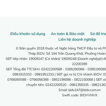
Điều khoản sử dụng
An toàn & Bảo mật
Sơ đồ tr
Liên hệ doanh nghiệp
© Bản quyền 2018 thuộc về Ngân hàng TMCP Đầu tư và Phá
Tháp BIDV, Số 194 Trần Quang Khải, Phường Hoàn
SĐT tiếp nhận: 19009247 (Cá nhân)/ 19009248 (Doanh nghiệp)/(+8
22200399
SĐT Tổng đài TTCSKH: 02422200588 - 0385290066 - 0385190066
0981915333 - 0981951333 | SĐT gọi ra từ Chi nhánh BIDV: 
0766069388 - 0766056388 - 0852198088 - 0822150068 | SĐT xác 
chuyển tiền: 02422200520 - 0981358335 - 0862136
Email:
bidv247@bidv.com.vn
Swift code: BIDVVNVX