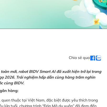
Chia sẻ qua
oàn mới, robot BIDV Smart AI đã xuất hiện trở lại trong
Ngọ 2026. Trải nghiệm hấp dẫn cùng hàng trăm nghìn
lộc cùng BIDV.
 ngân hàng:
, quen thuộc tại Việt Nam, đặc biệt được yêu thích trong
iều lứa tuổi, chương trình “Đón Mã du xuân” đã đem đến