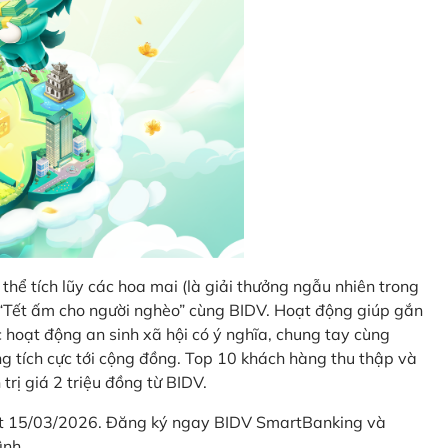
thể tích lũy các hoa mai (là giải thưởng ngẫu nhiên trong
i “Tết ấm cho người nghèo” cùng BIDV. Hoạt động giúp gắn
hoạt động an sinh xã hội có ý nghĩa, chung tay cùng
ống tích cực tới cộng đồng. Top 10 khách hàng thu thập và
trị giá 2 triệu đồng từ BIDV.
hết 15/03/2026. Đăng ký ngay BIDV SmartBanking và
ình.