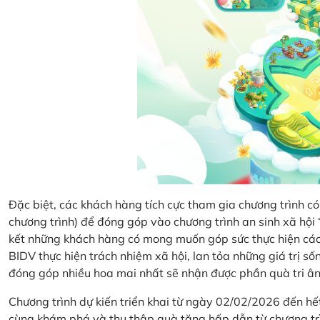
Đặc biệt, các khách hàng tích cực tham gia chương trình có 
chương trình) để đóng góp vào chương trình an sinh xã hộ
kết những khách hàng có mong muốn góp sức thực hiện các 
BIDV thực hiện trách nhiệm xã hội, lan tỏa những giá trị s
đóng góp nhiều hoa mai nhất sẽ nhận được phần quà tri ân 
Chương trình dự kiến triển khai từ ngày 02/02/2026 đến 
cùng khám phá và thu thập quà tặng hấp dẫn từ chương tr