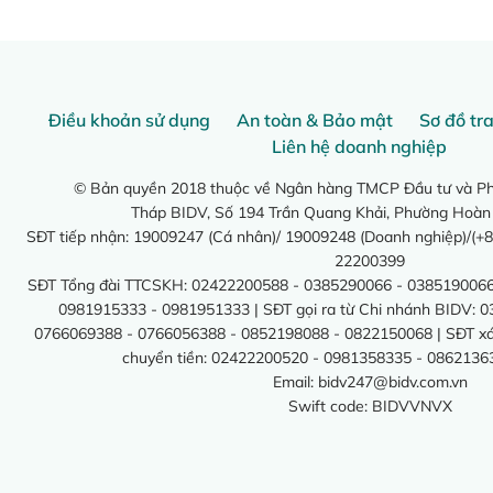
Điều khoản sử dụng
An toàn & Bảo mật
Sơ đồ tr
Liên hệ doanh nghiệp
© Bản quyền 2018 thuộc về Ngân hàng TMCP Đầu tư và Phá
Tháp BIDV, Số 194 Trần Quang Khải, Phường Hoàn
SĐT tiếp nhận: 19009247 (Cá nhân)/ 19009248 (Doanh nghiệp)/(+8
22200399
SĐT Tổng đài TTCSKH: 02422200588 - 0385290066 - 0385190066
0981915333 - 0981951333 | SĐT gọi ra từ Chi nhánh BIDV: 
0766069388 - 0766056388 - 0852198088 - 0822150068 | SĐT xác 
chuyển tiền: 02422200520 - 0981358335 - 0862136
Email:
bidv247@bidv.com.vn
Swift code: BIDVVNVX