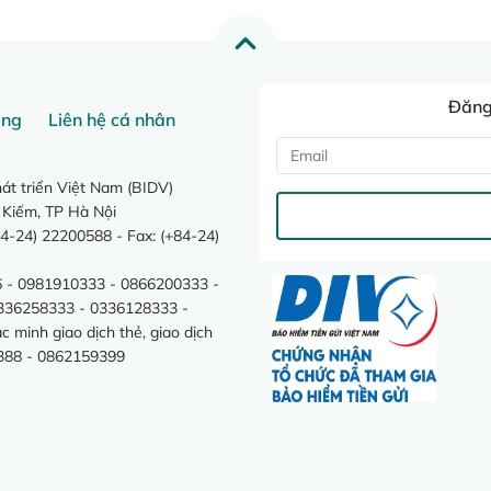
Đăng 
ang
Liên hệ cá nhân
t triển Việt Nam (BIDV)
 Kiếm, TP Hà Nội
4-24) 22200588 - Fax: (+84-24)
 - 0981910333 - 0866200333 -
0336258333 - 0336128333 -
minh giao dịch thẻ, giao dịch
388 - 0862159399