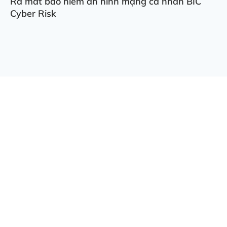
Ra mắt bảo hiểm an ninh mạng cá nhân BIC
Cyber Risk