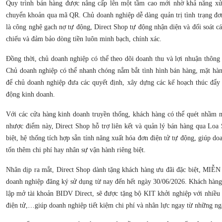
Quy trình bán hàng được nâng cấp lên một tầm cao mới nhờ khả năng xử 
chuyển khoản qua mã QR. Chủ doanh nghiệp dễ dàng quản trị tình trạng đơ
là công nghệ gạch nợ tự động, Direct Shop tự động nhận diện và đối soát cá
chiếu và đảm bảo dòng tiền luôn minh bạch, chính xác.
Đồng thời, chủ doanh nghiệp có thể theo dõi doanh thu và lợi nhuận thông 
Chủ doanh nghiệp có thể nhanh chóng nắm bắt tình hình bán hàng, mặt hà
để chủ doanh nghiệp đưa các quyết định, xây dựng các kế hoạch thúc đẩy 
động kinh doanh.
Với các cửa hàng kinh doanh truyền thống, khách hàng có thể quét nhầm 
nhược điểm này, Direct Shop hỗ trợ liên kết và quản lý bán hàng qua Loa
biệt, hệ thống tích hợp sẵn tính năng xuất hóa đơn điện tử tự động, giúp d
tốn thêm chi phí hay nhân sự vận hành riêng biệt.
Nhân dịp ra mắt, Direct Shop dành tặng khách hàng ưu đãi đặc biệt, MI
doanh nghiệp đăng ký sử dụng từ nay đến hết ngày 30/06/2026. Khách hàng
lập mở tài khoản BIDV Direct, sẽ được tặng bộ KIT khởi nghiệp với nhiều 
điện tử,…giúp doanh nghiệp tiết kiệm chi phí và nhân lực ngay từ những ng