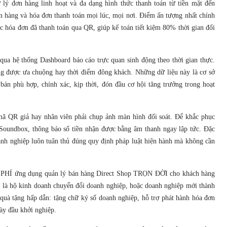
lý đơn hàng linh hoạt và đa dạng hình thức thanh toán từ tiền mặt đến
n hàng và hóa đơn thanh toán mọi lúc, mọi nơi. Điểm ấn tượng nhất chính
c hóa đơn đã thanh toán qua QR, giúp kế toán tiết kiệm 80% thời gian đối
qua hệ thống Dashboard báo cáo trực quan sinh động theo thời gian thực.
ng được ưa chuộng hay thời điểm đông khách. Những dữ liệu này là cơ sở
bán phù hợp, chính xác, kịp thời, đón đầu cơ hội tăng trưởng trong hoạt
mã QR giả hay nhân viên phải chụp ảnh màn hình đối soát. Để khắc phục
 Soundbox, thông báo số tiền nhận được bằng âm thanh ngay lập tức. Đặc
oanh nghiệp luôn tuân thủ đúng quy định pháp luật hiện hành mà không cần
ỄN PHÍ ứng dụng quản lý bán hàng Direct Shop TRỌN ĐỜI cho khách hàng
 là hộ kinh doanh chuyển đổi doanh nghiệp, hoặc doanh nghiệp mới thành
quà tặng hấp dẫn: tặng chữ ký số doanh nghiệp, hỗ trợ phát hành hóa đơn
ày đầu khởi nghiệp.