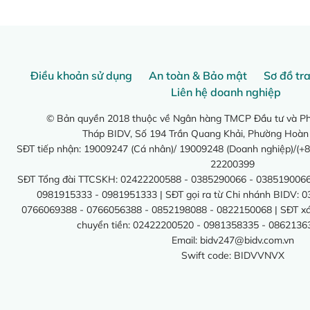
Điều khoản sử dụng
An toàn & Bảo mật
Sơ đồ tr
Liên hệ doanh nghiệp
© Bản quyền 2018 thuộc về Ngân hàng TMCP Đầu tư và Phá
Tháp BIDV, Số 194 Trần Quang Khải, Phường Hoàn
SĐT tiếp nhận: 19009247 (Cá nhân)/ 19009248 (Doanh nghiệp)/(+8
22200399
SĐT Tổng đài TTCSKH: 02422200588 - 0385290066 - 0385190066
0981915333 - 0981951333 | SĐT gọi ra từ Chi nhánh BIDV: 
0766069388 - 0766056388 - 0852198088 - 0822150068 | SĐT xác 
chuyển tiền: 02422200520 - 0981358335 - 0862136
Email:
bidv247@bidv.com.vn
Swift code: BIDVVNVX