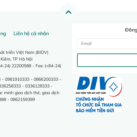
Đăng 
ang
Liên hệ cá nhân
t triển Việt Nam (BIDV)
 Kiếm, TP Hà Nội
4-24) 22200588 - Fax: (+84-24)
 - 0981910333 - 0866200333 -
0336258333 - 0336128333 -
minh giao dịch thẻ, giao dịch
388 - 0862159399