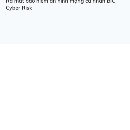
Ra mắt bảo hiểm an ninh mạng cá nhân BIC
Cyber Risk