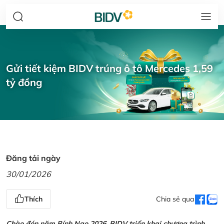
Gửi tiết kiệm BIDV trúng ô tô Mercedes 1,59
tỷ đồng
Đăng tải ngày
30/01/2026
Thích
Chia sẻ qua
Chào đón năm Bính Ngọ 2026, BIDV triển khai chương trình