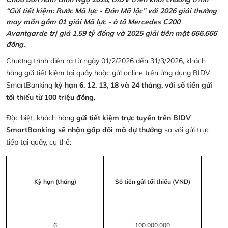
“Gửi tiết kiệm: Rước Mã lực - Đón Mã lộc” với 2026 giải thưởng
may mắn gồm 01 giải Mã lực - ô tô Mercedes C200
Avantgarde trị giá 1,59 tỷ đồng và 2025 giải tiền mặt 666.666
đồng.
Chương trình diễn ra từ ngày 01/2/2026 đến 31/3/2026, khách
hàng gửi tiết kiệm tại quầy hoặc gửi online trên ứng dụng BIDV
SmartBanking
kỳ hạn 6, 12, 13, 18 và 24 tháng, với số tiền gửi
tối thiểu từ 100 triệu đồng
.
Đặc biệt, khách hàng
gửi tiết kiệm trực tuyến trên BIDV
SmartBanking sẽ nhận gấp đôi mã dự thưởng
so với gửi trực
tiếp tại quầy, cụ thể:
Kỳ hạn (tháng)
Số tiền gửi tối thiểu (VND)
6
100.000.000