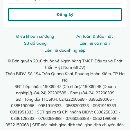
Đăng ký
Điều khoản sử dụng
An toàn & Bảo mật
Sơ đồ trang
Liên hệ cá nhân
Liên hệ doanh nghiệp
© Bản quyền 2018 thuộc về Ngân hàng TMCP Đầu tư và Phát
triển Việt Nam (BIDV)
Tháp BIDV, Số 194 Trần Quang Khải, Phường Hoàn Kiếm, TP Hà
Nội
SĐT tiếp nhận: 19009247 (Cá nhân)/ 19009248 (Doanh
nghiệp)/(+84-24) 22200588 - Fax: (+84-24) 22200399
SĐT Tổng đài TTCSKH: 02422200588 - 0385290066 -
0385190066 - 0981910333 - 0866200333 - 0981915333 -
0981951333 | SĐT gọi ra từ Chi nhánh BIDV: 0336258333 -
0336128333 - 0766069388 - 0766056388 - 0852198088 -
0822150068 | SĐT xác minh giao dịch thẻ, giao dịch chuyển tiền: