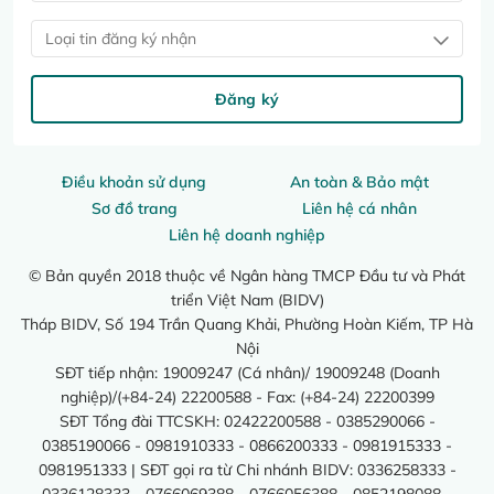
Loại tin đăng ký nhận
Đăng ký
Điều khoản sử dụng
An toàn & Bảo mật
Sơ đồ trang
Liên hệ cá nhân
Liên hệ doanh nghiệp
© Bản quyền 2018 thuộc về Ngân hàng TMCP Đầu tư và Phát
triển Việt Nam (BIDV)
Tháp BIDV, Số 194 Trần Quang Khải, Phường Hoàn Kiếm, TP Hà
Nội
SĐT tiếp nhận: 19009247 (Cá nhân)/ 19009248 (Doanh
nghiệp)/(+84-24) 22200588 - Fax: (+84-24) 22200399
SĐT Tổng đài TTCSKH: 02422200588 - 0385290066 -
0385190066 - 0981910333 - 0866200333 - 0981915333 -
0981951333 | SĐT gọi ra từ Chi nhánh BIDV: 0336258333 -
0336128333 - 0766069388 - 0766056388 - 0852198088 -