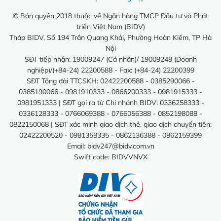
© Bản quyền 2018 thuộc về Ngân hàng TMCP Đầu tư và Phát
triển Việt Nam (BIDV)
Tháp BIDV, Số 194 Trần Quang Khải, Phường Hoàn Kiếm, TP Hà
Nội
SĐT tiếp nhận: 19009247 (Cá nhân)/ 19009248 (Doanh
nghiệp)/(+84-24) 22200588 - Fax: (+84-24) 22200399
SĐT Tổng đài TTCSKH: 02422200588 - 0385290066 -
0385190066 - 0981910333 - 0866200333 - 0981915333 -
0981951333 | SĐT gọi ra từ Chi nhánh BIDV: 0336258333 -
0336128333 - 0766069388 - 0766056388 - 0852198088 -
0822150068 | SĐT xác minh giao dịch thẻ, giao dịch chuyển tiền:
02422200520 - 0981358335 - 0862136388 - 0862159399
Email:
bidv247@bidv.com.vn
Swift code: BIDVVNVX