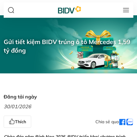
Gửi tiết kiệm BIDV trúng ô tô Mercedes 1,59
tỷ đồng
Đăng tải ngày
30/01/2026
Thích
Chia sẻ qua
Chào đón năm Bính Ngọ 2026, BIDV triển khai chương trình