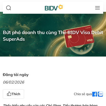
Bứt phá doanh thu cùng Thẻ BIDV Visa Debit
SuperAds
Đăng tải ngày
06/02/2026
Thích
Chia sẻ qua
Thấu hiểu nhu cầu của các Chủ Shop, Tiểu thương bán hàng