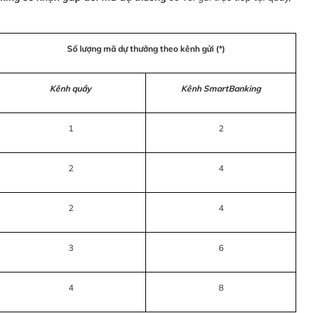
Số lượng mã dự thưởng theo kênh gửi (*)
Kênh quầy
Kênh SmartBanking
1
2
2
4
2
4
3
6
4
8