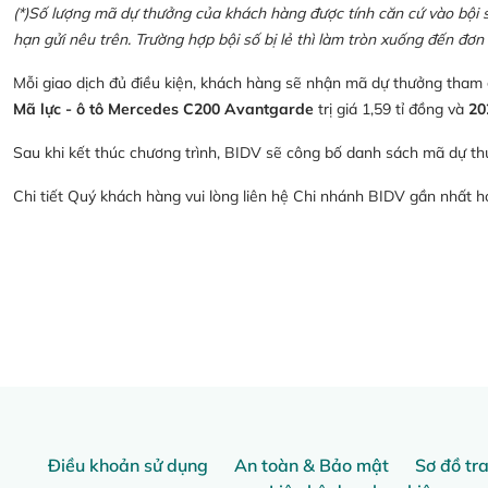
(*)Số lượng mã dự thưởng của khách hàng được tính căn cứ vào bội số 
hạn gửi nêu trên. Trường hợp bội số bị lẻ thì làm tròn xuống đến đơn 
Mỗi giao dịch đủ điều kiện, khách hàng sẽ nhận mã dự thưởng tham
Mã lực - ô tô Mercedes C200 Avantgarde
trị giá 1,59 tỉ đồng và
20
Sau khi kết thúc chương trình, BIDV sẽ công bố danh sách mã dự th
Chi tiết Quý khách hàng vui lòng liên hệ Chi nhánh BIDV gần nhất 
Điều khoản sử dụng
An toàn & Bảo mật
Sơ đồ tr