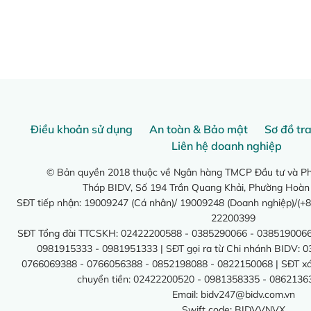
Điều khoản sử dụng
An toàn & Bảo mật
Sơ đồ tr
Liên hệ doanh nghiệp
© Bản quyền 2018 thuộc về Ngân hàng TMCP Đầu tư và Phá
Tháp BIDV, Số 194 Trần Quang Khải, Phường Hoàn
SĐT tiếp nhận: 19009247 (Cá nhân)/ 19009248 (Doanh nghiệp)/(+8
22200399
SĐT Tổng đài TTCSKH: 02422200588 - 0385290066 - 0385190066
0981915333 - 0981951333 | SĐT gọi ra từ Chi nhánh BIDV: 
0766069388 - 0766056388 - 0852198088 - 0822150068 | SĐT xác 
chuyển tiền: 02422200520 - 0981358335 - 0862136
Email:
bidv247@bidv.com.vn
Swift code: BIDVVNVX