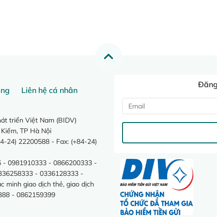
Đăng 
ang
Liên hệ cá nhân
t triển Việt Nam (BIDV)
 Kiếm, TP Hà Nội
4-24) 22200588 - Fax: (+84-24)
 - 0981910333 - 0866200333 -
0336258333 - 0336128333 -
minh giao dịch thẻ, giao dịch
388 - 0862159399