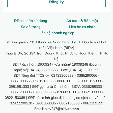
Đăng ký
Điều khoản sử dụng
An toàn & Bảo mật
Sơ đồ trang
Liên hệ cá nhân
Liên hệ doanh nghiệp
© Bản quyền 2018 thuộc về Ngân hàng TMCP Đầu tư và Phát
triển Việt Nam (BIDV)
Tháp BIDV, Số 194 Trần Quang Khải, Phường Hoàn Kiếm, TP Hà
Nội
SĐT tiếp nhận: 19009247 (Cá nhân)/ 19009248 (Doanh
nghiệp)/(+84-24) 22200588 - Fax: (+84-24) 22200399
SĐT Tổng đài TTCSKH: 02422200588 - 0385290066 -
0385190066 - 0981910333 - 0866200333 - 0981915333 -
0981951333 | SĐT gọi ra từ Chi nhánh BIDV: 0336258333 -
0336128333 - 0766069388 - 0766056388 - 0852198088 -
0822150068 | SĐT xác minh giao dịch thẻ, giao dịch chuyển tiền:
02422200520 - 0981358335 - 0862136388 - 0862159399
Email:
bidv247@bidv.com.vn