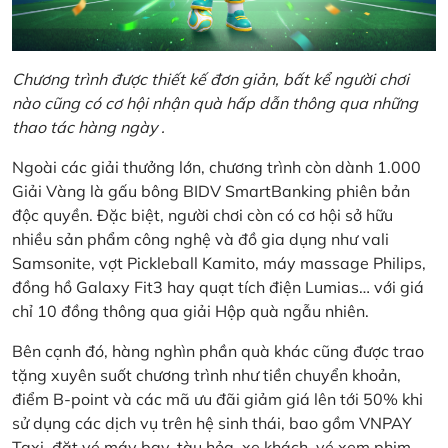
Chương trình được thiết kế đơn giản, bất kể người chơi
nào cũng có cơ hội nhận quà hấp dẫn thông qua những
thao tác hàng ngày .
Ngoài các giải thưởng lớn, chương trình còn dành 1.000
Giải Vàng là gấu bông BIDV SmartBanking phiên bản
độc quyền. Đặc biệt, người chơi còn có cơ hội sở hữu
nhiều sản phẩm công nghệ và đồ gia dụng như vali
Samsonite, vợt Pickleball Kamito, máy massage Philips,
đồng hồ Galaxy Fit3 hay quạt tích điện Lumias… với giá
chỉ 10 đồng thông qua giải Hộp quà ngẫu nhiên.
Bên cạnh đó, hàng nghìn phần quà khác cũng được trao
tặng xuyên suốt chương trình như tiền chuyển khoản,
điểm B-point và các mã ưu đãi giảm giá lên tới 50% khi
sử dụng các dịch vụ trên hệ sinh thái, bao gồm VNPAY
Taxi, đặt vé máy bay, tàu hỏa, xe khách, vé xem phim,