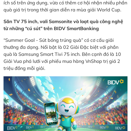
ích số trên ứng dụng, vừa có thêm cơ hội nhận nhiều phần
quà giá trị trong thời gian diễn ra mùa giải World Cup.
Săn TV 75 inch, vali Samsonite và loạt quà công nghệ
từ những “cú sút” trên BIDV SmartBanking
“Summer Goal - Sút bóng trúng quà” có cơ cấu giải
thưởng đa dạng. Nổi bật là 02 Giải Đặc biệt với phần
quà là Samsung Smart Tivi 75 inch. Bên cạnh đó là 10
Giải Vua phá lưới với phiếu mua hàng VnShop trị giá 2
triệu đồng mỗi giải.