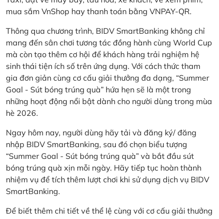
mua sắm VnShop hay thanh toán bằng VNPAY-QR.
Thông qua chương trình, BIDV SmartBanking không chỉ
mang đến sân chơi tương tác đồng hành cùng World Cup
mà còn tạo thêm cơ hội để khách hàng trải nghiệm hệ
sinh thái tiện ích số trên ứng dụng. Với cách thức tham
gia đơn giản cùng cơ cấu giải thưởng đa dạng, “Summer
Goal - Sút bóng trúng quà” hứa hẹn sẽ là một trong
những hoạt động nổi bật dành cho người dùng trong mùa
hè 2026.
Ngay hôm nay, người dùng hãy tải và đăng ký/ đăng
nhập BIDV SmartBanking, sau đó chọn biểu tượng
“Summer Goal - Sút bóng trúng quà” và bắt đầu sút
bóng trúng quà xịn mỗi ngày. Hãy tiếp tục hoàn thành
nhiệm vụ để tích thêm lượt chơi khi sử dụng dịch vụ BIDV
SmartBanking.
Để biết thêm chi tiết về thể lệ cùng với cơ cấu giải thưởng