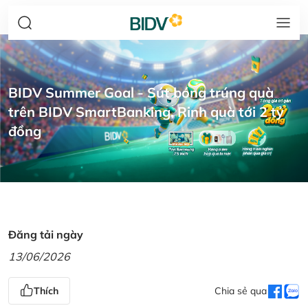
BIDV Summer Goal - Sút bóng trúng quà
trên BIDV SmartBanking, Rinh quà tới 2 tỷ
đồng
Đăng tải ngày
13/06/2026
Thích
Chia sẻ qua