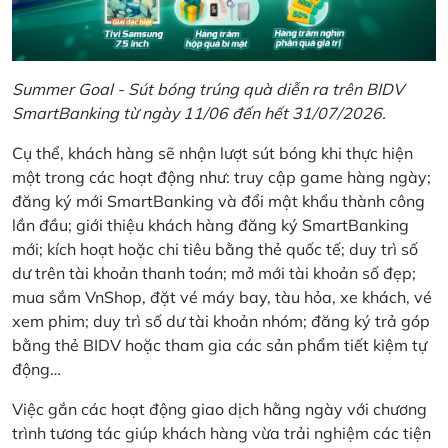
Summer Goal - Sút bóng trúng quà diễn ra trên BIDV
SmartBanking từ ngày 11/06 đến hết 31/07/2026.
Cụ thể, khách hàng sẽ nhận lượt sút bóng khi thực hiện
một trong các hoạt động như: truy cập game hàng ngày;
đăng ký mới SmartBanking và đổi mật khẩu thành công
lần đầu; giới thiệu khách hàng đăng ký SmartBanking
mới; kích hoạt hoặc chi tiêu bằng thẻ quốc tế; duy trì số
dư trên tài khoản thanh toán; mở mới tài khoản số đẹp;
mua sắm VnShop, đặt vé máy bay, tàu hỏa, xe khách, vé
xem phim; duy trì số dư tài khoản nhóm; đăng ký trả góp
bằng thẻ BIDV hoặc tham gia các sản phẩm tiết kiệm tự
động…
Việc gắn các hoạt động giao dịch hằng ngày với chương
trình tương tác giúp khách hàng vừa trải nghiệm các tiện