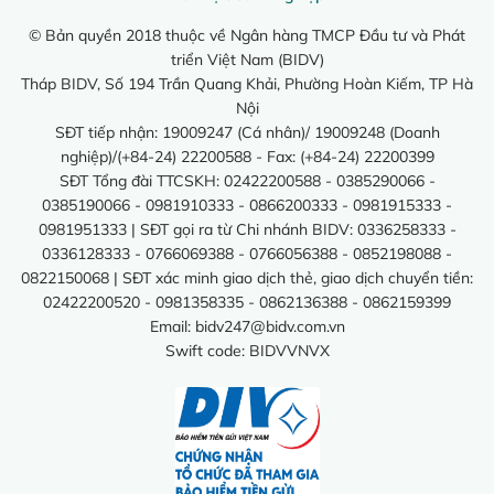
© Bản quyền 2018 thuộc về Ngân hàng TMCP Đầu tư và Phát
triển Việt Nam (BIDV)
Tháp BIDV, Số 194 Trần Quang Khải, Phường Hoàn Kiếm, TP Hà
Nội
SĐT tiếp nhận: 19009247 (Cá nhân)/ 19009248 (Doanh
nghiệp)/(+84-24) 22200588 - Fax: (+84-24) 22200399
SĐT Tổng đài TTCSKH: 02422200588 - 0385290066 -
0385190066 - 0981910333 - 0866200333 - 0981915333 -
0981951333 | SĐT gọi ra từ Chi nhánh BIDV: 0336258333 -
0336128333 - 0766069388 - 0766056388 - 0852198088 -
0822150068 | SĐT xác minh giao dịch thẻ, giao dịch chuyển tiền:
02422200520 - 0981358335 - 0862136388 - 0862159399
Email:
bidv247@bidv.com.vn
Swift code: BIDVVNVX