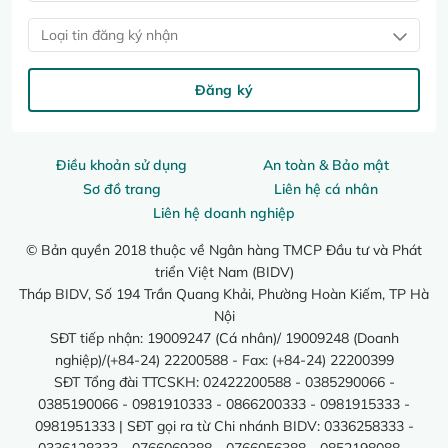
Loại tin đăng ký nhận
Đăng ký
Điều khoản sử dụng
An toàn & Bảo mật
Sơ đồ trang
Liên hệ cá nhân
Liên hệ doanh nghiệp
© Bản quyền 2018 thuộc về Ngân hàng TMCP Đầu tư và Phát
triển Việt Nam (BIDV)
Tháp BIDV, Số 194 Trần Quang Khải, Phường Hoàn Kiếm, TP Hà
Nội
SĐT tiếp nhận: 19009247 (Cá nhân)/ 19009248 (Doanh
nghiệp)/(+84-24) 22200588 - Fax: (+84-24) 22200399
SĐT Tổng đài TTCSKH: 02422200588 - 0385290066 -
0385190066 - 0981910333 - 0866200333 - 0981915333 -
0981951333 | SĐT gọi ra từ Chi nhánh BIDV: 0336258333 -
0336128333 - 0766069388 - 0766056388 - 0852198088 -