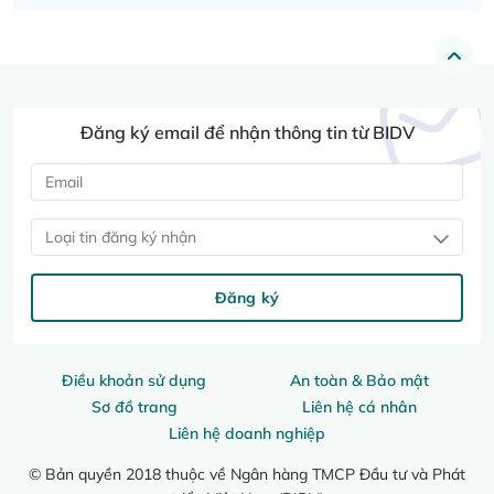
Đăng ký email để nhận thông tin từ BIDV
Loại tin đăng ký nhận
Đăng ký
Điều khoản sử dụng
An toàn & Bảo mật
Sơ đồ trang
Liên hệ cá nhân
Liên hệ doanh nghiệp
© Bản quyền 2018 thuộc về Ngân hàng TMCP Đầu tư và Phát