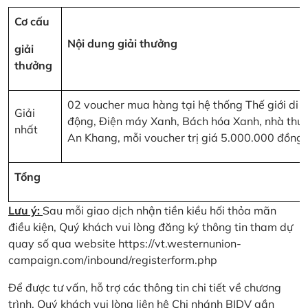
Cơ cấu
Nội dung giải thưởng
giải
thưởng
02 voucher mua hàng tại hệ thống Thế giới di
Giải
động, Điện máy Xanh, Bách hóa Xanh, nhà thu
nhất
An Khang, mỗi voucher trị giá 5.000.000 đồng
Tổng
Lưu ý:
Sau mỗi giao dịch nhận tiền kiều hối thỏa mãn
điều kiện, Quý khách vui lòng đăng ký thông tin tham dự
quay số qua website
https://vt.westernunion-
campaign.com/inbound/registerform.php
Để được tư vấn, hỗ trợ các thông tin chi tiết về chương
trình, Quý khách vui lòng liên hệ Chi nhánh BIDV gần