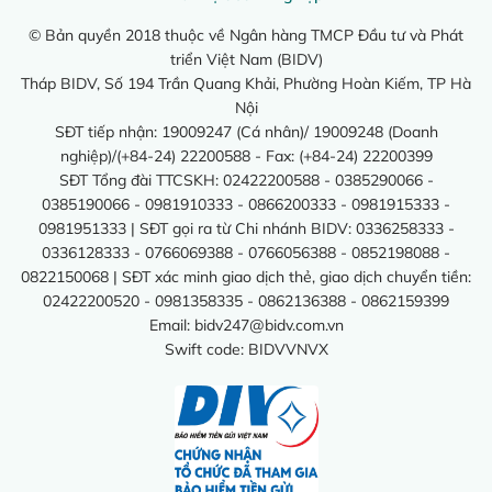
© Bản quyền 2018 thuộc về Ngân hàng TMCP Đầu tư và Phát
triển Việt Nam (BIDV)
Tháp BIDV, Số 194 Trần Quang Khải, Phường Hoàn Kiếm, TP Hà
Nội
SĐT tiếp nhận: 19009247 (Cá nhân)/ 19009248 (Doanh
nghiệp)/(+84-24) 22200588 - Fax: (+84-24) 22200399
SĐT Tổng đài TTCSKH: 02422200588 - 0385290066 -
0385190066 - 0981910333 - 0866200333 - 0981915333 -
0981951333 | SĐT gọi ra từ Chi nhánh BIDV: 0336258333 -
0336128333 - 0766069388 - 0766056388 - 0852198088 -
0822150068 | SĐT xác minh giao dịch thẻ, giao dịch chuyển tiền:
02422200520 - 0981358335 - 0862136388 - 0862159399
Email:
bidv247@bidv.com.vn
Swift code: BIDVVNVX