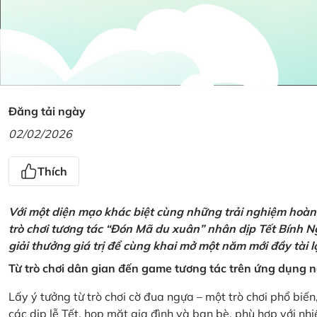
Đăng tải ngày
02/02/2026
Thích
Với một diện mạo khác biệt cùng những trải nghiệm hoàn t
trò chơi tương tác “Đón Mã du xuân” nhân dịp Tết Bính 
giải thưởng giá trị để cùng khai mở một năm mới đầy tài 
Từ trò chơi dân gian đến game tương tác trên ứng dụng
Lấy ý tưởng từ trò chơi cờ đua ngựa – một trò chơi phổ biến
các dịp lễ Tết, họp mặt gia đình và bạn bè, phù hợp với nh