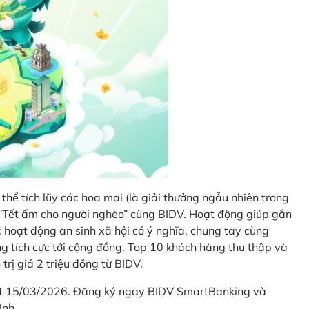
thể tích lũy các hoa mai (là giải thưởng ngẫu nhiên trong
i “Tết ấm cho người nghèo” cùng BIDV. Hoạt động giúp gắn
hoạt động an sinh xã hội có ý nghĩa, chung tay cùng
ống tích cực tới cộng đồng. Top 10 khách hàng thu thập và
trị giá 2 triệu đồng từ BIDV.
hết 15/03/2026. Đăng ký ngay BIDV SmartBanking và
ình.