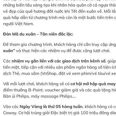
những biến tấu sáng tạo khi nhân hóa quân cờ cá ngựa thà
vẻ đẹp của quê hương đất nước khi Tết đến xuân về. Mỗi lầ
quà hấp dẫn từ chương trình mà còn là một bước tiến trên
người Việt Nam.
Đón Mã du xuân – Tân niên đắc lộc:
Để tham gia chương trình, khách hàng chỉ cần truy cập ứ
xuân”
và thực hiện các nhiệm vụ để được cộng lượt chơi.
Các
nhiệm vụ gắn liền với các giao dịch trên kênh số
, giú
tiền mặt, tiếp cận với nhiều sản phẩm ngân hàng số tiện íc
dịch Thẻ, mua sắm (VnShop, đặt vé xem phim/vé tàu/vé x
Với mỗi lượt chơi, khách hàng sẽ có
cơ hội mở hộp quà may
điểm thưởng B-Point, voucher giảm giá và các quà tặng hiện
Bàn ủi Philips, máy massage Philips….
Vào các
Ngày Vàng là thứ 05 hàng tuần
, khách hàng có c
Coway. Cơ hội trúng giải Đặc biệt trị giá 100 triệu đồng 