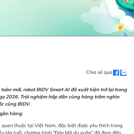
Chia sẻ qua
oàn mới, robot BIDV Smart AI đã xuất hiện trở lại trong
Ngọ 2026. Trải nghiệm hấp dẫn cùng hàng trăm nghìn
lộc cùng BIDV.
 ngân hàng:
, quen thuộc tại Việt Nam, đặc biệt được yêu thích trong
iều lứa tuổi, chương trình “Đón Mã du xuân” đã đem đến