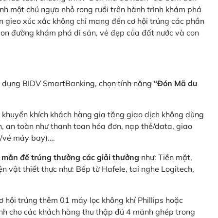
nh một chú ngựa nhỏ rong ruổi trên hành trình khám phá
n gieo xúc xắc không chỉ mang đến cơ hội trúng các phần
 con đường khám phá di sản, vẻ đẹp của đất nước và con
ng dụng BIDV SmartBanking, chọn tính năng
“Đón Mã du
p khuyến khích khách hàng gia tăng giao dịch không dùng
h, an toàn như thanh toan hóa đơn, nạp thẻ/data, giao
e/vé máy bay)….
 mắn để trúng thưởng các giải thưởng
như: Tiền mặt,
 vật thiết thực như: Bếp từ Hafele, tai nghe Logitech,
ơ hội trúng thêm 01 máy lọc không khí Phillips hoặc
dành cho các khách hàng thu thập đủ 4 mảnh ghép trong