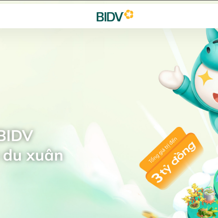
 BIDV
 du xuân