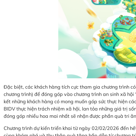
Đặc biệt, các khách hàng tích cực tham gia chương trình có 
chương trình) để đóng góp vào chương trình an sinh xã hộ
kết những khách hàng có mong muốn góp sức thực hiện các 
BIDV thực hiện trách nhiệm xã hội, lan tỏa những giá trị s
đóng góp nhiều hoa mai nhất sẽ nhận được phần quà tri ân 
Chương trình dự kiến triển khai từ ngày 02/02/2026 đến 
cùng khám phá và thu thập quà tặng hấp dẫn từ chương tr