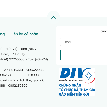
Đăng 
ang
Liên hệ cá nhân
t triển Việt Nam (BIDV)
 Kiếm, TP Hà Nội
4-24) 22200588 - Fax: (+84-24)
 - 0981910333 - 0866200333 -
0336258333 - 0336128333 -
minh giao dịch thẻ, giao dịch
388 - 0862159399