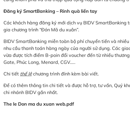
Đăng ký SmartBanking – Rinh quà liền tay
Các khách hàng đăng ký mới dịch vụ BIDV SmartBanking tr
gia chương trình “Đón Mã du xuân”.
BIDV SmartBanking miễn toàn bộ phí chuyển tiền và nhiều lo
nhu cầu thanh toán hàng ngày của người sử dụng. Các giao
vừa được tích điểm B-poin đổi voucher đến từ nhiều thương
Gate, Phúc Long, Menard, CGV…..
Chi tiết
thể lệ
chương trình đính kèm bài viết.
Để có thêm thông tin chi tiết và được hỗ trợ, tư vấn, Quý 
chi nhánh BIDV gần nhất.
The le Don ma du xuan web.pdf