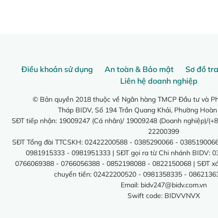
Điều khoản sử dụng
An toàn & Bảo mật
Sơ đồ tr
Liên hệ doanh nghiệp
© Bản quyền 2018 thuộc về Ngân hàng TMCP Đầu tư và Phá
Tháp BIDV, Số 194 Trần Quang Khải, Phường Hoàn
SĐT tiếp nhận: 19009247 (Cá nhân)/ 19009248 (Doanh nghiệp)/(+8
22200399
SĐT Tổng đài TTCSKH: 02422200588 - 0385290066 - 0385190066
0981915333 - 0981951333 | SĐT gọi ra từ Chi nhánh BIDV: 
0766069388 - 0766056388 - 0852198088 - 0822150068 | SĐT xác 
chuyển tiền: 02422200520 - 0981358335 - 0862136
Email:
bidv247@bidv.com.vn
Swift code: BIDVVNVX