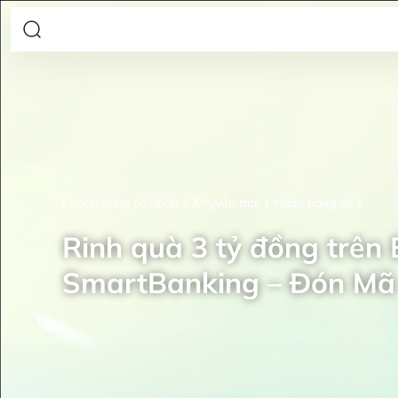
Khách hàng cá nhân
Khuyến mại
Ngân hàng số
Rinh quà 3 tỷ đồng trên
SmartBanking – Đón Mã