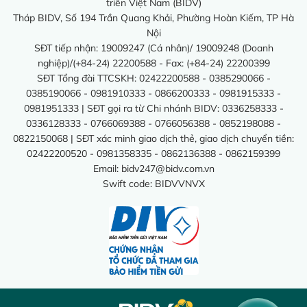
triển Việt Nam (BIDV)
Tháp BIDV, Số 194 Trần Quang Khải, Phường Hoàn Kiếm, TP Hà
Nội
SĐT tiếp nhận: 19009247 (Cá nhân)/ 19009248 (Doanh
nghiệp)/(+84-24) 22200588 - Fax: (+84-24) 22200399
SĐT Tổng đài TTCSKH: 02422200588 - 0385290066 -
0385190066 - 0981910333 - 0866200333 - 0981915333 -
0981951333 | SĐT gọi ra từ Chi nhánh BIDV: 0336258333 -
0336128333 - 0766069388 - 0766056388 - 0852198088 -
0822150068 | SĐT xác minh giao dịch thẻ, giao dịch chuyển tiền:
02422200520 - 0981358335 - 0862136388 - 0862159399
Email:
bidv247@bidv.com.vn
Swift code: BIDVVNVX