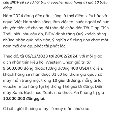
của BIDV sẽ có cơ hội trúng voucher mua hàng trị giá 10 triệu
đồng.
Năm 2024 đang đến gần, cũng là thời điểm kiều bào và
người Việt Nam sinh sống, làm việc tại nước ngoài nô nức
chuyển tiền về cho người thân để chào đón Tết Giáp Thìn.
Thấu hiểu nhu cầu đó, BIDV dành tặng Quý khách hàng
những phần quà hấp dẫn, ý nghĩa để cùng đón chào một
năm mới ấm áp, phát tài phát lộc.
Theo đó,
từ 05/12/2023 tới 28/02/2024
, với mỗi giao
dịch nhận tiền kiều hối Western Union giá trị từ
9.500.000 đồng
(hoặc tương đương
400 USD
) trở lên,
khách hàng sẽ nhận được 01 cơ hội tham gia quay số
may mắn trúng một trong
10 giải thưởng
, mỗi giải là
voucher mua hàng tại hệ thống Thế giới Di động, Điện
máy Xanh, Bách hóa Xanh, nhà thuốc An Khang trị giá
10.000.000 đồng/giải
.
Cơ cấu giải thưởng quay số may mắn như sau: