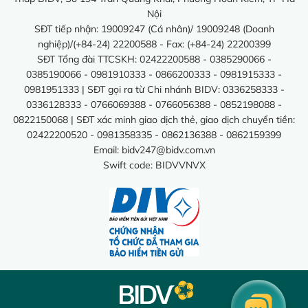
Nội
SĐT tiếp nhận: 19009247 (Cá nhân)/ 19009248 (Doanh
nghiệp)/(+84-24) 22200588 - Fax: (+84-24) 22200399
SĐT Tổng đài TTCSKH: 02422200588 - 0385290066 -
0385190066 - 0981910333 - 0866200333 - 0981915333 -
0981951333 | SĐT gọi ra từ Chi nhánh BIDV: 0336258333 -
0336128333 - 0766069388 - 0766056388 - 0852198088 -
0822150068 | SĐT xác minh giao dịch thẻ, giao dịch chuyển tiền:
02422200520 - 0981358335 - 0862136388 - 0862159399
Email:
bidv247@bidv.com.vn
Swift code: BIDVVNVX