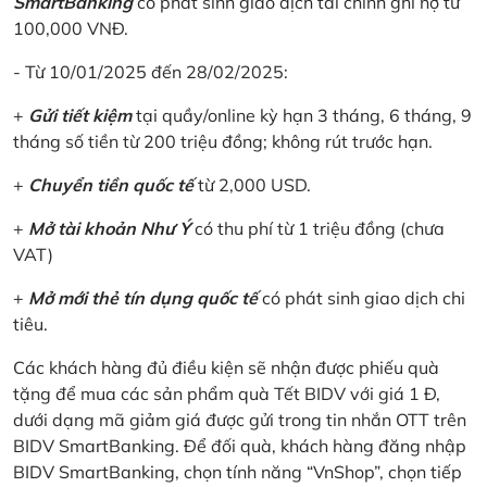
SmartBanking
có phát sinh giao dịch tài chính ghi nợ từ
100,000 VNĐ.
- Từ 10/01/2025 đến 28/02/2025:
+
Gửi tiết kiệm
tại quầy/online kỳ hạn 3 tháng, 6 tháng, 9
tháng số tiền từ 200 triệu đồng; không rút trước hạn.
+
Chuyển tiền quốc tế
từ 2,000 USD.
+
Mở tài khoản Như Ý
có thu phí từ 1 triệu đồng (chưa
VAT)
+
Mở mới thẻ tín dụng quốc tế
có phát sinh giao dịch chi
tiêu.
Các khách hàng đủ điều kiện sẽ nhận được phiếu quà
tặng để mua các sản phẩm quà Tết BIDV với giá 1 Đ,
dưới dạng mã giảm giá được gửi trong tin nhắn OTT trên
BIDV SmartBanking. Để đối quà, khách hàng đăng nhập
BIDV SmartBanking, chọn tính năng “VnShop”, chọn tiếp