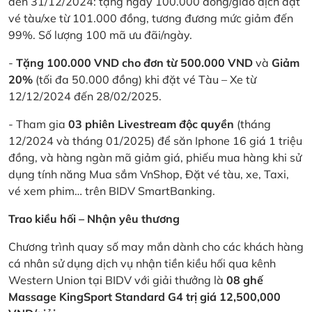
đến 31/12/2024: tặng ngay 100.000 đồng/giao dịch đặt
vé tàu/xe từ 101.000 đồng, tương đương mức giảm đến
99%. Số lượng 100 mã ưu đãi/ngày.
-
Tặng 100.000 VND cho đơn từ 500.000 VND
và
Giảm
20%
(tối đa 50.000 đồng) khi đặt vé Tàu – Xe từ
12/12/2024 đến 28/02/2025.
- Tham gia
03 phiên Livestream độc quyền
(tháng
12/2024 và tháng 01/2025) để săn Iphone 16 giá 1 triệu
đồng, và hàng ngàn mã giảm giá, phiếu mua hàng khi sử
dụng tính năng Mua sắm VnShop, Đặt vé tàu, xe, Taxi,
vé xem phim… trên BIDV SmartBanking.
Trao kiều hối – Nhận yêu thương
Chương trình quay số may mắn dành cho các khách hàng
cá nhân sử dụng dịch vụ nhận tiền kiều hối qua kênh
Western Union tại BIDV với giải thưởng là
08 ghế
Massage KingSport Standard G4 trị giá 12,500,000