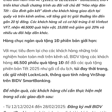
triển khai chuỗi chương trình ưu đãi với chủ đề “Hòa nhịp đón
Tết – Gia đình gắn kết” dành cho khách hàng giao dịch tại
quầy và trên kênh online, với tổng giá trị giải thưởng lên đến
gần 20 tỷ đồng. Các khách hàng sẽ có cơ hội trúng ô tô Vinfast
VF7, nhận 46.5000 quà hiện vật, 15.000 mã giảm giá 20% và
nhiều ưu đãi hấp dẫn khác.
Hàng chục ngàn quà tặng 1Đ phiên bản giới hạn:
Với mục tiêu đem lại cho các khách hàng những trải
nghiệm hoàn toàn mới trên kênh số, BIDV tặng các khách
hàng
46.500 phiếu quà tặng 1Đ
để đổi các quà tặng
phiên bản Tết 2025 như gối cổ du lịch,
túi đay thời trang,
cốc giữ nhiệt LocknLock, thông qua tính năng VnShop
trên BIDV SmartBanking
.
Để nhận quà, các khách hàng chỉ cần thực hiện một
trong số các giao dịch sau:
- Từ 12/12/2024 đến 28/02/2025:
Đăng ký mới BIDV