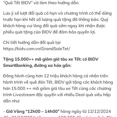
“Quà Tết BIDV” và làm theo hướng dẫn.
Lưu ý số lượt đổi quà có hạn và chương trình có thể dừng
trước hạn khi hết số lượng quà tặng đã thông báo. Quý
khách hàng vui lòng đổi quà sớm ngay khi nhận được
phiếu quà tặng của BIDV để đảm bảo quyền lợi.
Chi tiết hướng dẫn đổi quà tại
https://bidv.com.vn/GrandSaleTet/
Tặng 15.000++ mã giảm giá tàu xe Tết: có BIDV
SmartBanking, đường xa hóa gần:
Đồng hành cùng hơn 12 triệu khách hàng cá nhân trên
hành trình về quê đón Tết, BIDV gửi tặng các khách hàng
hơn 15.000 ++ mã giảm giá tàu xe Tết cùng các chương
trình Livestream độc quyền với nhiều Deal quà siêu hấp
dẫn như:
-
Giờ Vàng “12h00 – 14h00”
hàng ngày từ 12/12/2024