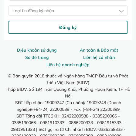
Loại tin đăng ký nhận
Đăng ký
Điều khoản sử dụng
An toàn & Bảo mật
Sơ đồ trang
Liên hệ cá nhân
Liên hệ doanh nghiệp
© Bản quyền 2018 thuộc về Ngân hàng TMCP Đầu tư và Phát
triển Việt Nam (BIDV)
Tháp BIDV, Số 194 Trần Quang Khải, Phường Hoàn Kiếm, TP Hà
Nội
SĐT tiếp nhận: 19009247 (Cá nhân)/ 19009248 (Doanh
nghiệp)/(+84-24) 22200588 - Fax: (+84-24) 22200399
SĐT Tổng đài TTCSKH: 02422200588 - 0385290066 -
0385190066 - 0981910333 - 0866200333 - 0981915333 -
0981951333 | SĐT gọi ra từ Chi nhánh BIDV: 0336258333 -
0336128333 - 0766069388 - 0766056388 - 0852198088 -