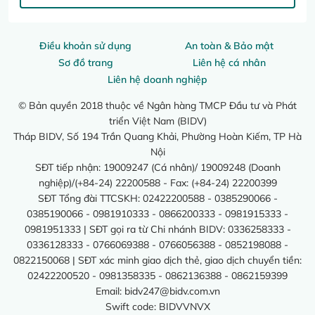
Điều khoản sử dụng
An toàn & Bảo mật
Sơ đồ trang
Liên hệ cá nhân
Liên hệ doanh nghiệp
© Bản quyền 2018 thuộc về Ngân hàng TMCP Đầu tư và Phát
triển Việt Nam (BIDV)
Tháp BIDV, Số 194 Trần Quang Khải, Phường Hoàn Kiếm, TP Hà
Nội
SĐT tiếp nhận: 19009247 (Cá nhân)/ 19009248 (Doanh
nghiệp)/(+84-24) 22200588 - Fax: (+84-24) 22200399
SĐT Tổng đài TTCSKH: 02422200588 - 0385290066 -
0385190066 - 0981910333 - 0866200333 - 0981915333 -
0981951333 | SĐT gọi ra từ Chi nhánh BIDV: 0336258333 -
0336128333 - 0766069388 - 0766056388 - 0852198088 -
0822150068 | SĐT xác minh giao dịch thẻ, giao dịch chuyển tiền:
02422200520 - 0981358335 - 0862136388 - 0862159399
Email:
bidv247@bidv.com.vn
Swift code: BIDVVNVX