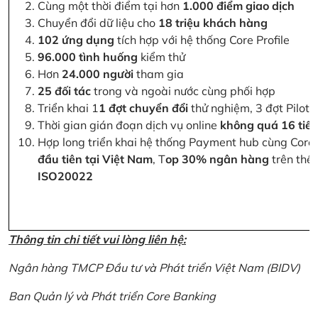
Cùng một thời điểm tại hơn
1.000 điểm giao dịch
Chuyển đổi dữ liệu cho
18 triệu khách hàng
102 ứng dụng
tích hợp với hệ thống Core Profile
96.000 tình huống
kiểm thử
Hơn
24.000 người
tham gia
25 đối tác
trong và ngoài nước cùng phối hợp
Triển khai 1
1 đợt chuyển đổi
thử nghiệm, 3 đợt Pilot 
Thời gian gián đoạn dịch vụ online
không quá 16 tiế
Hợp long triển khai hệ thống Payment hub cùng Core 
đầu tiên tại Việt Nam
, T
op 30% ngân hàng
trên thế 
ISO20022
Thông tin chi tiết vui lòng liên hệ:
Ngân hàng TMCP Đầu tư và Phát triển Việt Nam (BIDV)
Ban Quản lý và Phát triển Core Banking