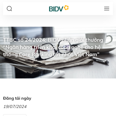
TTBC số 24/2024: BIDV nhận giải thưởng
“Ngân hàng triển khai công nghệ cho hệ
thống Core Banking tốt nhất Việt Nam”
Đăng tải ngày
19/07/2024