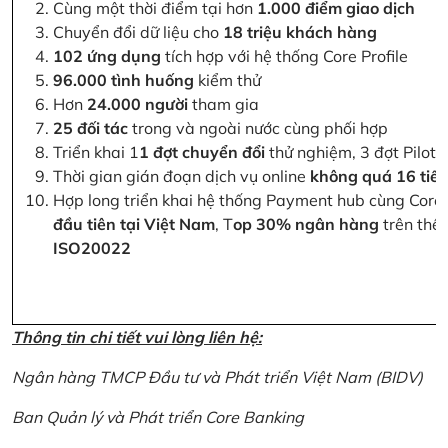
Cùng một thời điểm tại hơn
1.000 điểm giao dịch
Chuyển đổi dữ liệu cho
18 triệu khách hàng
102 ứng dụng
tích hợp với hệ thống Core Profile
96.000 tình huống
kiểm thử
Hơn
24.000 người
tham gia
25 đối tác
trong và ngoài nước cùng phối hợp
Triển khai 1
1 đợt chuyển đổi
thử nghiệm, 3 đợt Pilot 
Thời gian gián đoạn dịch vụ online
không quá 16 tiế
Hợp long triển khai hệ thống Payment hub cùng Core 
đầu tiên tại Việt Nam
, T
op 30% ngân hàng
trên thế 
ISO20022
Thông tin chi tiết vui lòng liên hệ:
Ngân hàng TMCP Đầu tư và Phát triển Việt Nam (BIDV)
Ban Quản lý và Phát triển Core Banking