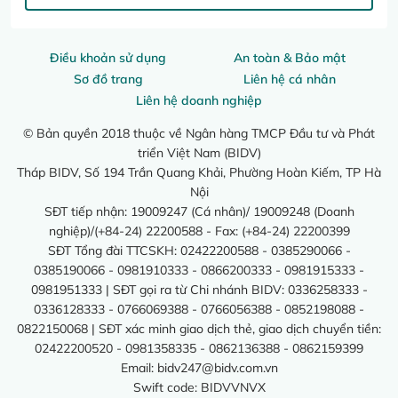
Điều khoản sử dụng
An toàn & Bảo mật
Sơ đồ trang
Liên hệ cá nhân
Liên hệ doanh nghiệp
© Bản quyền 2018 thuộc về Ngân hàng TMCP Đầu tư và Phát
triển Việt Nam (BIDV)
Tháp BIDV, Số 194 Trần Quang Khải, Phường Hoàn Kiếm, TP Hà
Nội
SĐT tiếp nhận: 19009247 (Cá nhân)/ 19009248 (Doanh
nghiệp)/(+84-24) 22200588 - Fax: (+84-24) 22200399
SĐT Tổng đài TTCSKH: 02422200588 - 0385290066 -
0385190066 - 0981910333 - 0866200333 - 0981915333 -
0981951333 | SĐT gọi ra từ Chi nhánh BIDV: 0336258333 -
0336128333 - 0766069388 - 0766056388 - 0852198088 -
0822150068 | SĐT xác minh giao dịch thẻ, giao dịch chuyển tiền:
02422200520 - 0981358335 - 0862136388 - 0862159399
Email:
bidv247@bidv.com.vn
Swift code: BIDVVNVX