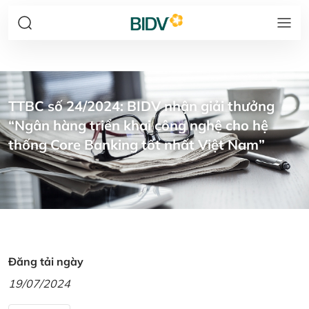
TTBC số 24/2024: BIDV nhận giải thưởng
“Ngân hàng triển khai công nghệ cho hệ
thống Core Banking tốt nhất Việt Nam”
Đăng tải ngày
19/07/2024