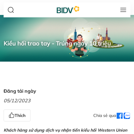
Kiều hối trao tay - Trúng ngay 10 triệu
Đăng tải ngày
05/12/2023
Thích
Chia sẻ qua
Khách hàng sử dụng dịch vụ nhận tiền kiều hối Western Union