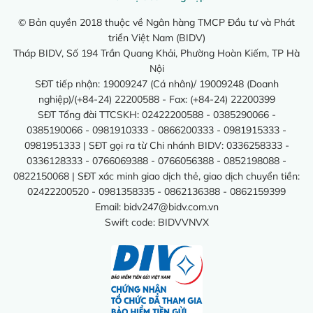
© Bản quyền 2018 thuộc về Ngân hàng TMCP Đầu tư và Phát
triển Việt Nam (BIDV)
Tháp BIDV, Số 194 Trần Quang Khải, Phường Hoàn Kiếm, TP Hà
Nội
SĐT tiếp nhận: 19009247 (Cá nhân)/ 19009248 (Doanh
nghiệp)/(+84-24) 22200588 - Fax: (+84-24) 22200399
SĐT Tổng đài TTCSKH: 02422200588 - 0385290066 -
0385190066 - 0981910333 - 0866200333 - 0981915333 -
0981951333 | SĐT gọi ra từ Chi nhánh BIDV: 0336258333 -
0336128333 - 0766069388 - 0766056388 - 0852198088 -
0822150068 | SĐT xác minh giao dịch thẻ, giao dịch chuyển tiền:
02422200520 - 0981358335 - 0862136388 - 0862159399
Email:
bidv247@bidv.com.vn
Swift code: BIDVVNVX