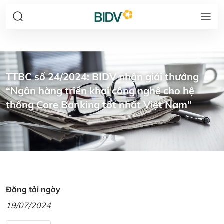
TTBC số 24/2024: BIDV nhận giải thưởng
“Ngân hàng triển khai công nghệ cho hệ
thống Core Banking tốt nhất Việt Nam”
Đăng tải ngày
19/07/2024