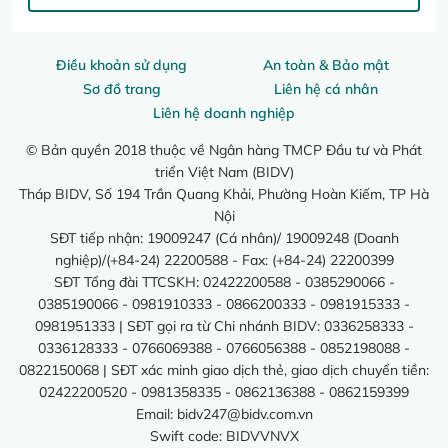
Điều khoản sử dụng
An toàn & Bảo mật
Sơ đồ trang
Liên hệ cá nhân
Liên hệ doanh nghiệp
© Bản quyền 2018 thuộc về Ngân hàng TMCP Đầu tư và Phát
triển Việt Nam (BIDV)
Tháp BIDV, Số 194 Trần Quang Khải, Phường Hoàn Kiếm, TP Hà
Nội
SĐT tiếp nhận: 19009247 (Cá nhân)/ 19009248 (Doanh
nghiệp)/(+84-24) 22200588 - Fax: (+84-24) 22200399
SĐT Tổng đài TTCSKH: 02422200588 - 0385290066 -
0385190066 - 0981910333 - 0866200333 - 0981915333 -
0981951333 | SĐT gọi ra từ Chi nhánh BIDV: 0336258333 -
0336128333 - 0766069388 - 0766056388 - 0852198088 -
0822150068 | SĐT xác minh giao dịch thẻ, giao dịch chuyển tiền:
02422200520 - 0981358335 - 0862136388 - 0862159399
Email:
bidv247@bidv.com.vn
Swift code: BIDVVNVX