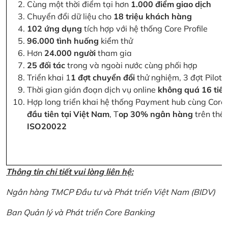
Cùng một thời điểm tại hơn
1.000 điểm giao dịch
Chuyển đổi dữ liệu cho
18 triệu khách hàng
102 ứng dụng
tích hợp với hệ thống Core Profile
96.000 tình huống
kiểm thử
Hơn
24.000 người
tham gia
25 đối tác
trong và ngoài nước cùng phối hợp
Triển khai 1
1 đợt chuyển đổi
thử nghiệm, 3 đợt Pilot 
Thời gian gián đoạn dịch vụ online
không quá 16 tiế
Hợp long triển khai hệ thống Payment hub cùng Core 
đầu tiên tại Việt Nam
, T
op 30% ngân hàng
trên thế 
ISO20022
Thông tin chi tiết vui lòng liên hệ:
Ngân hàng TMCP Đầu tư và Phát triển Việt Nam (BIDV)
Ban Quản lý và Phát triển Core Banking