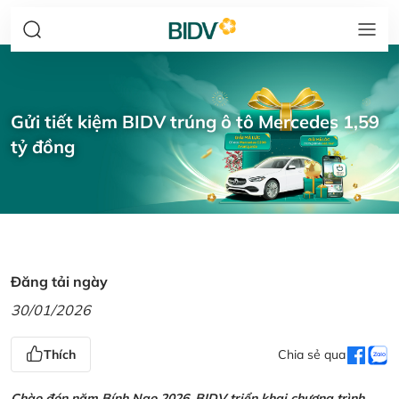
Gửi tiết kiệm BIDV trúng ô tô Mercedes 1,59
tỷ đồng
Đăng tải ngày
30/01/2026
Thích
Chia sẻ qua
Chào đón năm Bính Ngọ 2026, BIDV triển khai chương trình