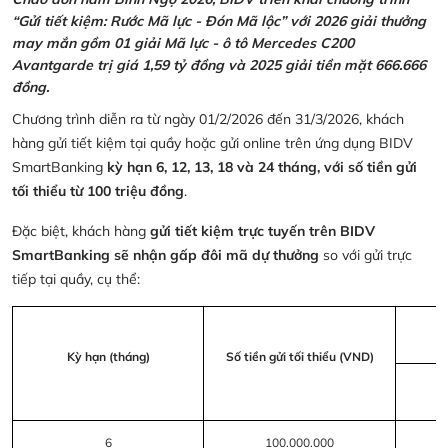
“Gửi tiết kiệm: Rước Mã lực - Đón Mã lộc” với 2026 giải thưởng
may mắn gồm 01 giải Mã lực - ô tô Mercedes C200
Avantgarde trị giá 1,59 tỷ đồng và 2025 giải tiền mặt 666.666
đồng.
Chương trình diễn ra từ ngày 01/2/2026 đến 31/3/2026, khách
hàng gửi tiết kiệm tại quầy hoặc gửi online trên ứng dụng BIDV
SmartBanking
kỳ hạn 6, 12, 13, 18 và 24 tháng, với số tiền gửi
tối thiểu từ 100 triệu đồng
.
Đặc biệt, khách hàng
gửi tiết kiệm trực tuyến trên BIDV
SmartBanking sẽ nhận gấp đôi mã dự thưởng
so với gửi trực
tiếp tại quầy, cụ thể:
Kỳ hạn (tháng)
Số tiền gửi tối thiểu (VND)
6
100.000.000