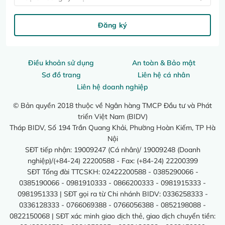
Đăng ký
Điều khoản sử dụng
An toàn & Bảo mật
Sơ đồ trang
Liên hệ cá nhân
Liên hệ doanh nghiệp
© Bản quyền 2018 thuộc về Ngân hàng TMCP Đầu tư và Phát
triển Việt Nam (BIDV)
Tháp BIDV, Số 194 Trần Quang Khải, Phường Hoàn Kiếm, TP Hà
Nội
SĐT tiếp nhận: 19009247 (Cá nhân)/ 19009248 (Doanh
nghiệp)/(+84-24) 22200588 - Fax: (+84-24) 22200399
SĐT Tổng đài TTCSKH: 02422200588 - 0385290066 -
0385190066 - 0981910333 - 0866200333 - 0981915333 -
0981951333 | SĐT gọi ra từ Chi nhánh BIDV: 0336258333 -
0336128333 - 0766069388 - 0766056388 - 0852198088 -
0822150068 | SĐT xác minh giao dịch thẻ, giao dịch chuyển tiền: