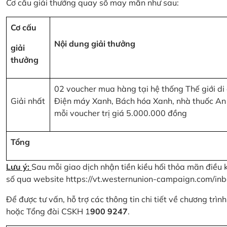
Cơ cấu giải thưởng quay số may mắn như sau:
Cơ cấu
Nội dung giải thưởng
giải
thưởng
02 voucher mua hàng tại hệ thống Thế giới di
Giải nhất
Điện máy Xanh, Bách hóa Xanh, nhà thuốc An
mỗi voucher trị giá 5.000.000 đồng
Tổng
Lưu ý:
Sau mỗi giao dịch nhận tiền kiều hối thỏa mãn điều 
số qua website
https://vt.westernunion-campaign.com/inb
Để được tư vấn, hỗ trợ các thông tin chi tiết về chương trì
hoặc Tổng đài CSKH 1
900 9247
.