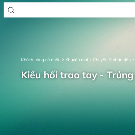
Khách hàng cá nhân
Khuyến mại
Chuyển & nhận tiền
Kiều hối trao tay - Trúng