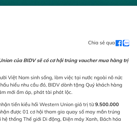
Chia sẻ qua
nion của BIDV sẽ có cơ hội trúng voucher mua hàng trị
ời Việt Nam sinh sống, làm việc tại nước ngoài nô nức
 Thấu hiểu nhu cầu đó, BIDV dành tặng Quý khách hàng
m mới ấm áp, phát tài phát lộc.
 nhận tiền kiều hối Western Union giá trị từ
9.500.000
ẽ nhận được 01 cơ hội tham gia quay số may mắn trúng
ại hệ thống Thế giới Di động, Điện máy Xanh, Bách hóa