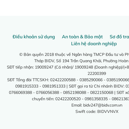
Điều khoản sử dụng
An toàn & Bảo mật
Sơ đồ tr
Liên hệ doanh nghiệp
© Bản quyền 2018 thuộc về Ngân hàng TMCP Đầu tư và Phá
Tháp BIDV, Số 194 Trần Quang Khải, Phường Hoàn
SĐT tiếp nhận: 19009247 (Cá nhân)/ 19009248 (Doanh nghiệp)/(+8
22200399
SĐT Tổng đài TTCSKH: 02422200588 - 0385290066 - 0385190066
0981915333 - 0981951333 | SĐT gọi ra từ Chi nhánh BIDV: 
0766069388 - 0766056388 - 0852198088 - 0822150068 | SĐT xác 
chuyển tiền: 02422200520 - 0981358335 - 0862136
Email:
bidv247@bidv.com.vn
Swift code: BIDVVNVX