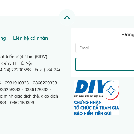
Đăng 
ang
Liên hệ cá nhân
t triển Việt Nam (BIDV)
 Kiếm, TP Hà Nội
4-24) 22200588 - Fax: (+84-24)
 - 0981910333 - 0866200333 -
0336258333 - 0336128333 -
minh giao dịch thẻ, giao dịch
388 - 0862159399