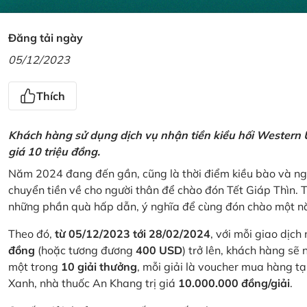
Đăng tải ngày
05/12/2023
Thích
Khách hàng sử dụng dịch vụ nhận tiền kiều hối Western U
giá 10 triệu đồng.
Năm 2024 đang đến gần, cũng là thời điểm kiều bào và ngư
chuyển tiền về cho người thân để chào đón Tết Giáp Thìn.
những phần quà hấp dẫn, ý nghĩa để cùng đón chào một nă
Theo đó,
từ 05/12/2023 tới 28/02/2024
, với mỗi giao dịch
đồng
(hoặc tương đương
400 USD
) trở lên, khách hàng s
một trong
10 giải thưởng
, mỗi giải là voucher mua hàng t
Xanh, nhà thuốc An Khang trị giá
10.000.000 đồng/giải
.