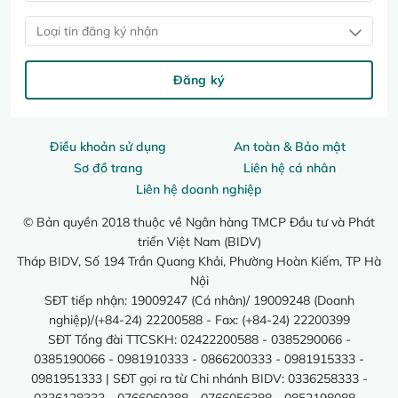
Loại tin đăng ký nhận
Đăng ký
Điều khoản sử dụng
An toàn & Bảo mật
Sơ đồ trang
Liên hệ cá nhân
Liên hệ doanh nghiệp
© Bản quyền 2018 thuộc về Ngân hàng TMCP Đầu tư và Phát
triển Việt Nam (BIDV)
Tháp BIDV, Số 194 Trần Quang Khải, Phường Hoàn Kiếm, TP Hà
Nội
SĐT tiếp nhận: 19009247 (Cá nhân)/ 19009248 (Doanh
nghiệp)/(+84-24) 22200588 - Fax: (+84-24) 22200399
SĐT Tổng đài TTCSKH: 02422200588 - 0385290066 -
0385190066 - 0981910333 - 0866200333 - 0981915333 -
0981951333 | SĐT gọi ra từ Chi nhánh BIDV: 0336258333 -
0336128333 - 0766069388 - 0766056388 - 0852198088 -