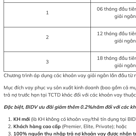
06 tháng đầu tiên
1
giải ngân
12 tháng đầu tiên
2
giải ngân
18 tháng đầu tiên
3
giải ngân
Chương trình áp dụng các khoản vay giải ngân lần đầu từ
Mục đích vay phục vụ sản xuất kinh doanh (bao gồm cả mục
trả nợ trước hạn tại TCTD khác đối với các khoản vay thuộc
Đặc biệt, BIDV ưu đãi giảm thêm 0.2%/năm đối với các kh
KH mới
(là KH không có khoản vay/thẻ tín dụng tại BI
Khách hàng cao cấp
(Premier, Elite, Private); hoặc
100% nguồn thu nhập trả nợ khoản vay được nhận tr