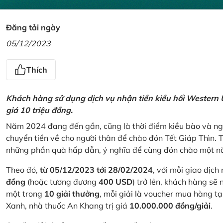
Đăng tải ngày
05/12/2023
Thích
Khách hàng sử dụng dịch vụ nhận tiền kiều hối Western U
giá 10 triệu đồng.
Năm 2024 đang đến gần, cũng là thời điểm kiều bào và ngư
chuyển tiền về cho người thân để chào đón Tết Giáp Thìn.
những phần quà hấp dẫn, ý nghĩa để cùng đón chào một nă
Theo đó,
từ 05/12/2023 tới 28/02/2024
, với mỗi giao dịch
đồng
(hoặc tương đương
400 USD
) trở lên, khách hàng s
một trong
10 giải thưởng
, mỗi giải là voucher mua hàng t
Xanh, nhà thuốc An Khang trị giá
10.000.000 đồng/giải
.