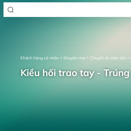
Khách hàng cá nhân
Khuyến mại
Chuyển & nhận tiền
Kiều hối trao tay - Trúng