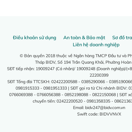
Điều khoản sử dụng
An toàn & Bảo mật
Sơ đồ tr
Liên hệ doanh nghiệp
© Bản quyền 2018 thuộc về Ngân hàng TMCP Đầu tư và Phá
Tháp BIDV, Số 194 Trần Quang Khải, Phường Hoàn
SĐT tiếp nhận: 19009247 (Cá nhân)/ 19009248 (Doanh nghiệp)/(+8
22200399
SĐT Tổng đài TTCSKH: 02422200588 - 0385290066 - 0385190066
0981915333 - 0981951333 | SĐT gọi ra từ Chi nhánh BIDV: 
0766069388 - 0766056388 - 0852198088 - 0822150068 | SĐT xác 
chuyển tiền: 02422200520 - 0981358335 - 0862136
Email:
bidv247@bidv.com.vn
Swift code: BIDVVNVX