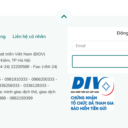
Đăng 
ang
Liên hệ cá nhân
t triển Việt Nam (BIDV)
 Kiếm, TP Hà Nội
4-24) 22200588 - Fax: (+84-24)
 - 0981910333 - 0866200333 -
0336258333 - 0336128333 -
minh giao dịch thẻ, giao dịch
388 - 0862159399