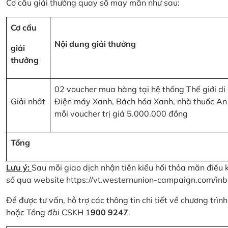
Cơ cấu giải thưởng quay số may mắn như sau:
Cơ cấu
Nội dung giải thưởng
giải
thưởng
02 voucher mua hàng tại hệ thống Thế giới di
Giải nhất
Điện máy Xanh, Bách hóa Xanh, nhà thuốc An
mỗi voucher trị giá 5.000.000 đồng
Tổng
Lưu ý:
Sau mỗi giao dịch nhận tiền kiều hối thỏa mãn điều 
số qua website
https://vt.westernunion-campaign.com/inb
Để được tư vấn, hỗ trợ các thông tin chi tiết về chương trì
hoặc Tổng đài CSKH 1
900 9247
.