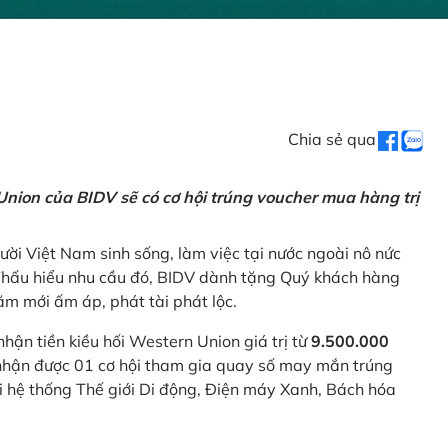
Chia sẻ qua
nion của BIDV sẽ có cơ hội trúng voucher mua hàng trị
ời Việt Nam sinh sống, làm việc tại nước ngoài nô nức
 Thấu hiểu nhu cầu đó, BIDV dành tặng Quý khách hàng
m mới ấm áp, phát tài phát lộc.
 nhận tiền kiều hối Western Union giá trị từ
9.500.000
ẽ nhận được 01 cơ hội tham gia quay số may mắn trúng
ại hệ thống Thế giới Di động, Điện máy Xanh, Bách hóa