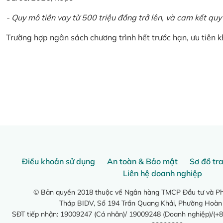
- Quy mô tiền vay từ 500 triệu đồng trở lên, và cam kết quy
Trường hợp ngân sách chương trình hết trước hạn, ưu tiên 
Điều khoản sử dụng
An toàn & Bảo mật
Sơ đồ tr
Liên hệ doanh nghiệp
© Bản quyền 2018 thuộc về Ngân hàng TMCP Đầu tư và Phá
Tháp BIDV, Số 194 Trần Quang Khải, Phường Hoàn
SĐT tiếp nhận: 19009247 (Cá nhân)/ 19009248 (Doanh nghiệp)/(+8