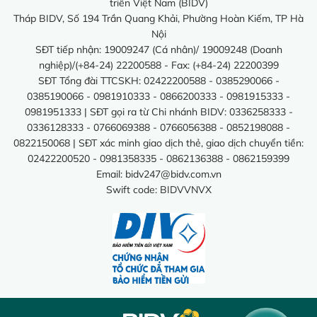
triển Việt Nam (BIDV)
Tháp BIDV, Số 194 Trần Quang Khải, Phường Hoàn Kiếm, TP Hà
Nội
SĐT tiếp nhận: 19009247 (Cá nhân)/ 19009248 (Doanh
nghiệp)/(+84-24) 22200588 - Fax: (+84-24) 22200399
SĐT Tổng đài TTCSKH: 02422200588 - 0385290066 -
0385190066 - 0981910333 - 0866200333 - 0981915333 -
0981951333 | SĐT gọi ra từ Chi nhánh BIDV: 0336258333 -
0336128333 - 0766069388 - 0766056388 - 0852198088 -
0822150068 | SĐT xác minh giao dịch thẻ, giao dịch chuyển tiền:
02422200520 - 0981358335 - 0862136388 - 0862159399
Email:
bidv247@bidv.com.vn
Swift code: BIDVVNVX