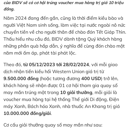
của BIDV sẽ có cơ hội trúng voucher mua hàng trị giá 10 triệu
đồng.
Năm 2024 đang đến gần, cũng là thời điểm kiều bào và
người Việt Nam sinh sống, làm việc tại nước ngoài nô nức
chuyển tiền về cho người thân để chào đón Tết Giáp Thìn.
Thấu hiểu nhu cầu đó, BIDV dành tặng Quý khách hàng
những phần quà hấp dẫn, ý nghĩa để cùng đón chào một
năm mới ấm áp, phát tài phát lộc.
Theo đó,
từ 05/12/2023 tới 28/02/2024
, với mỗi giao
dịch nhận tiền kiều hối Western Union giá trị từ
9.500.000 đồng
(hoặc tương đương
400 USD
) trở lên,
khách hàng sẽ nhận được 01 cơ hội tham gia quay số
may mắn trúng một trong
10 giải thưởng
, mỗi giải là
voucher mua hàng tại hệ thống Thế giới Di động, Điện
máy Xanh, Bách hóa Xanh, nhà thuốc An Khang trị giá
10.000.000 đồng/giải
.
Cơ cấu giải thưởng quay số may mắn như sau: