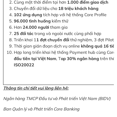
Cùng một thời điểm tại hơn
1.000 điểm giao dịch
Chuyển đổi dữ liệu cho
18 triệu khách hàng
102 ứng dụng
tích hợp với hệ thống Core Profile
96.000 tình huống
kiểm thử
Hơn
24.000 người
tham gia
25 đối tác
trong và ngoài nước cùng phối hợp
Triển khai 1
1 đợt chuyển đổi
thử nghiệm, 3 đợt Pilot 
Thời gian gián đoạn dịch vụ online
không quá 16 tiế
Hợp long triển khai hệ thống Payment hub cùng Core 
đầu tiên tại Việt Nam
, T
op 30% ngân hàng
trên thế 
ISO20022
Thông tin chi tiết vui lòng liên hệ:
Ngân hàng TMCP Đầu tư và Phát triển Việt Nam (BIDV)
Ban Quản lý và Phát triển Core Banking