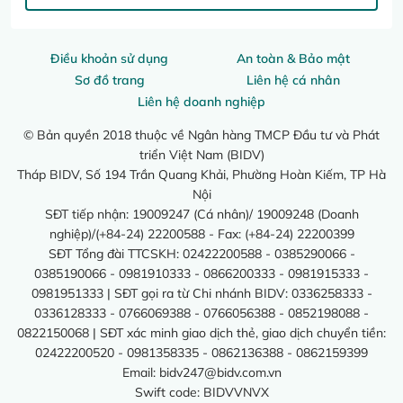
Điều khoản sử dụng
An toàn & Bảo mật
Sơ đồ trang
Liên hệ cá nhân
Liên hệ doanh nghiệp
© Bản quyền 2018 thuộc về Ngân hàng TMCP Đầu tư và Phát
triển Việt Nam (BIDV)
Tháp BIDV, Số 194 Trần Quang Khải, Phường Hoàn Kiếm, TP Hà
Nội
SĐT tiếp nhận: 19009247 (Cá nhân)/ 19009248 (Doanh
nghiệp)/(+84-24) 22200588 - Fax: (+84-24) 22200399
SĐT Tổng đài TTCSKH: 02422200588 - 0385290066 -
0385190066 - 0981910333 - 0866200333 - 0981915333 -
0981951333 | SĐT gọi ra từ Chi nhánh BIDV: 0336258333 -
0336128333 - 0766069388 - 0766056388 - 0852198088 -
0822150068 | SĐT xác minh giao dịch thẻ, giao dịch chuyển tiền:
02422200520 - 0981358335 - 0862136388 - 0862159399
Email:
bidv247@bidv.com.vn
Swift code: BIDVVNVX