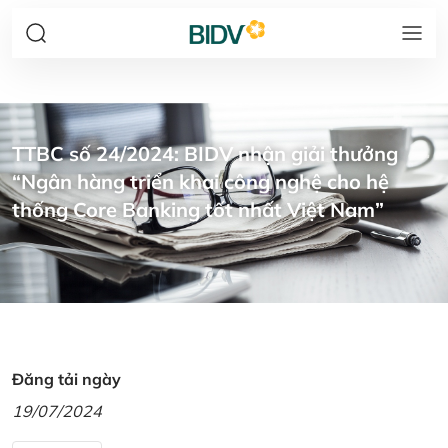
TTBC số 24/2024: BIDV nhận giải thưởng
“Ngân hàng triển khai công nghệ cho hệ
thống Core Banking tốt nhất Việt Nam”
Đăng tải ngày
19/07/2024