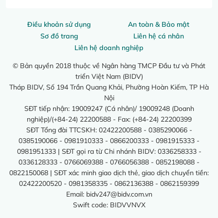
Điều khoản sử dụng
An toàn & Bảo mật
Sơ đồ trang
Liên hệ cá nhân
Liên hệ doanh nghiệp
© Bản quyền 2018 thuộc về Ngân hàng TMCP Đầu tư và Phát
triển Việt Nam (BIDV)
Tháp BIDV, Số 194 Trần Quang Khải, Phường Hoàn Kiếm, TP Hà
Nội
SĐT tiếp nhận: 19009247 (Cá nhân)/ 19009248 (Doanh
nghiệp)/(+84-24) 22200588 - Fax: (+84-24) 22200399
SĐT Tổng đài TTCSKH: 02422200588 - 0385290066 -
0385190066 - 0981910333 - 0866200333 - 0981915333 -
0981951333 | SĐT gọi ra từ Chi nhánh BIDV: 0336258333 -
0336128333 - 0766069388 - 0766056388 - 0852198088 -
0822150068 | SĐT xác minh giao dịch thẻ, giao dịch chuyển tiền:
02422200520 - 0981358335 - 0862136388 - 0862159399
Email:
bidv247@bidv.com.vn
Swift code: BIDVVNVX