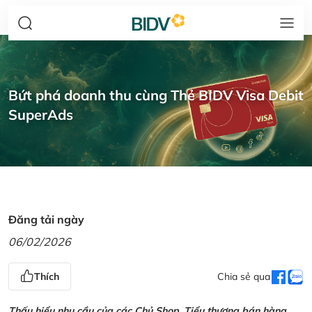
Bứt phá doanh thu cùng Thẻ BIDV Visa Debit
SuperAds
Đăng tải ngày
06/02/2026
Thích
Chia sẻ qua
Thấu hiểu nhu cầu của các Chủ Shop, Tiểu thương bán hàng