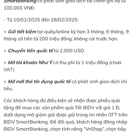
SmartBanking
có phát sinh giao dịch tài chính ghi nợ từ
100,000 VNĐ.
- Từ 10/01/2025 đến 28/02/2025:
+
Gửi tiết kiệm
tại quầy/online kỳ hạn 3 tháng, 6 tháng, 9
tháng số tiền từ 200 triệu đồng; không rút trước hạn.
+
Chuyển tiền quốc tế
từ 2,000 USD.
+
Mở tài khoản Như Ý
có thu phí từ 1 triệu đồng (chưa
VAT)
+
Mở mới thẻ tín dụng quốc tế
có phát sinh giao dịch chi
tiêu.
Các khách hàng đủ điều kiện sẽ nhận được phiếu quà
tặng để mua các sản phẩm quà Tết BIDV với giá 1 Đ,
dưới dạng mã giảm giá được gửi trong tin nhắn OTT trên
BIDV SmartBanking. Để đối quà, khách hàng đăng nhập
BIDV SmartBanking, chọn tính năng “VnShop”, chọn tiếp