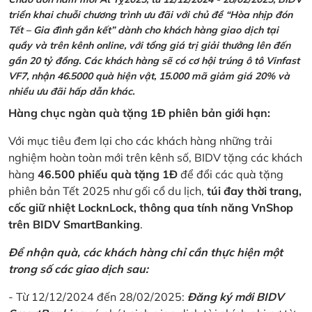
triển khai chuỗi chương trình ưu đãi với chủ đề “Hòa nhịp đón
Tết – Gia đình gắn kết” dành cho khách hàng giao dịch tại
quầy và trên kênh online, với tổng giá trị giải thưởng lên đến
gần 20 tỷ đồng. Các khách hàng sẽ có cơ hội trúng ô tô Vinfast
VF7, nhận 46.5000 quà hiện vật, 15.000 mã giảm giá 20% và
nhiều ưu đãi hấp dẫn khác.
Hàng chục ngàn quà tặng 1Đ phiên bản giới hạn:
Với mục tiêu đem lại cho các khách hàng những trải
nghiệm hoàn toàn mới trên kênh số, BIDV tặng các khách
hàng
46.500 phiếu quà tặng 1Đ
để đổi các quà tặng
phiên bản Tết 2025 như gối cổ du lịch,
túi đay thời trang,
cốc giữ nhiệt LocknLock, thông qua tính năng VnShop
trên BIDV SmartBanking
.
Để nhận quà, các khách hàng chỉ cần thực hiện một
trong số các giao dịch sau:
- Từ 12/12/2024 đến 28/02/2025:
Đăng ký mới BIDV