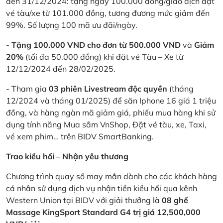
đến 31/12/2024: tặng ngay 100.000 đồng/giao dịch đặt
vé tàu/xe từ 101.000 đồng, tương đương mức giảm đến
99%. Số lượng 100 mã ưu đãi/ngày.
-
Tặng 100.000 VND cho đơn từ 500.000 VND
và
Giảm
20%
(tối đa 50.000 đồng) khi đặt vé Tàu – Xe từ
12/12/2024 đến 28/02/2025.
- Tham gia
03 phiên Livestream độc quyền
(tháng
12/2024 và tháng 01/2025) để săn Iphone 16 giá 1 triệu
đồng, và hàng ngàn mã giảm giá, phiếu mua hàng khi sử
dụng tính năng Mua sắm VnShop, Đặt vé tàu, xe, Taxi,
vé xem phim… trên BIDV SmartBanking.
Trao kiều hối – Nhận yêu thương
Chương trình quay số may mắn dành cho các khách hàng
cá nhân sử dụng dịch vụ nhận tiền kiều hối qua kênh
Western Union tại BIDV với giải thưởng là
08 ghế
Massage KingSport Standard G4 trị giá 12,500,000