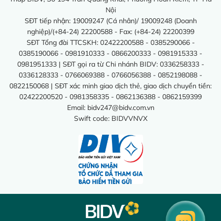
Nội
SĐT tiếp nhận: 19009247 (Cá nhân)/ 19009248 (Doanh
nghiệp)/(+84-24) 22200588 - Fax: (+84-24) 22200399
SĐT Tổng đài TTCSKH: 02422200588 - 0385290066 -
0385190066 - 0981910333 - 0866200333 - 0981915333 -
0981951333 | SĐT gọi ra từ Chi nhánh BIDV: 0336258333 -
0336128333 - 0766069388 - 0766056388 - 0852198088 -
0822150068 | SĐT xác minh giao dịch thẻ, giao dịch chuyển tiền:
02422200520 - 0981358335 - 0862136388 - 0862159399
Email:
bidv247@bidv.com.vn
Swift code: BIDVVNVX