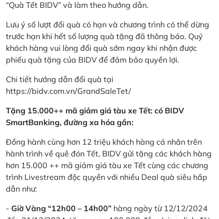
“Quà Tết BIDV” và làm theo hướng dẫn.
Lưu ý số lượt đổi quà có hạn và chương trình có thể dừng
trước hạn khi hết số lượng quà tặng đã thông báo. Quý
khách hàng vui lòng đổi quà sớm ngay khi nhận được
phiếu quà tặng của BIDV để đảm bảo quyền lợi.
Chi tiết hướng dẫn đổi quà tại
https://bidv.com.vn/GrandSaleTet/
Tặng 15.000++ mã giảm giá tàu xe Tết: có BIDV
SmartBanking, đường xa hóa gần:
Đồng hành cùng hơn 12 triệu khách hàng cá nhân trên
hành trình về quê đón Tết, BIDV gửi tặng các khách hàng
hơn 15.000 ++ mã giảm giá tàu xe Tết cùng các chương
trình Livestream độc quyền với nhiều Deal quà siêu hấp
dẫn như:
-
Giờ Vàng “12h00 – 14h00”
hàng ngày từ 12/12/2024