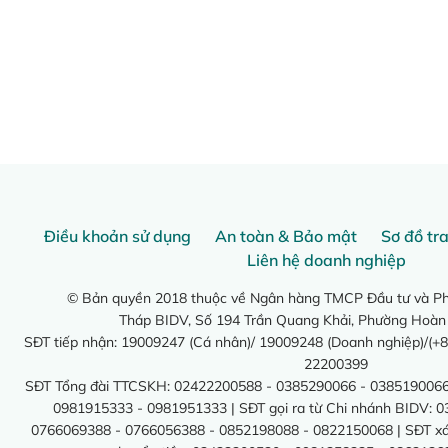
Điều khoản sử dụng
An toàn & Bảo mật
Sơ đồ tr
Liên hệ doanh nghiệp
© Bản quyền 2018 thuộc về Ngân hàng TMCP Đầu tư và Phá
Tháp BIDV, Số 194 Trần Quang Khải, Phường Hoàn
SĐT tiếp nhận: 19009247 (Cá nhân)/ 19009248 (Doanh nghiệp)/(+8
22200399
SĐT Tổng đài TTCSKH: 02422200588 - 0385290066 - 0385190066
0981915333 - 0981951333 | SĐT gọi ra từ Chi nhánh BIDV: 
0766069388 - 0766056388 - 0852198088 - 0822150068 | SĐT xác 