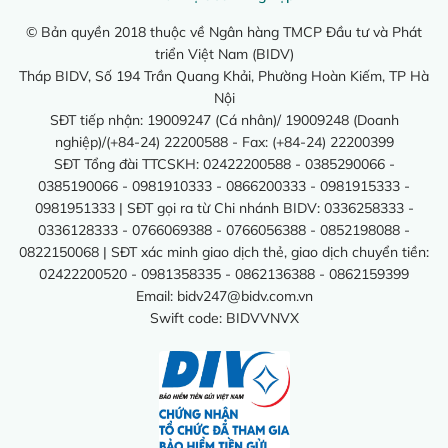
© Bản quyền 2018 thuộc về Ngân hàng TMCP Đầu tư và Phát
triển Việt Nam (BIDV)
Tháp BIDV, Số 194 Trần Quang Khải, Phường Hoàn Kiếm, TP Hà
Nội
SĐT tiếp nhận: 19009247 (Cá nhân)/ 19009248 (Doanh
nghiệp)/(+84-24) 22200588 - Fax: (+84-24) 22200399
SĐT Tổng đài TTCSKH: 02422200588 - 0385290066 -
0385190066 - 0981910333 - 0866200333 - 0981915333 -
0981951333 | SĐT gọi ra từ Chi nhánh BIDV: 0336258333 -
0336128333 - 0766069388 - 0766056388 - 0852198088 -
0822150068 | SĐT xác minh giao dịch thẻ, giao dịch chuyển tiền:
02422200520 - 0981358335 - 0862136388 - 0862159399
Email:
bidv247@bidv.com.vn
Swift code: BIDVVNVX