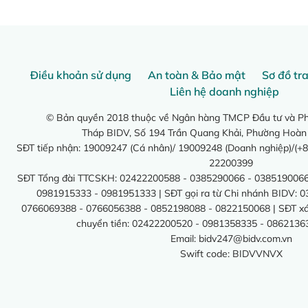
Điều khoản sử dụng
An toàn & Bảo mật
Sơ đồ tr
Liên hệ doanh nghiệp
© Bản quyền 2018 thuộc về Ngân hàng TMCP Đầu tư và Phá
Tháp BIDV, Số 194 Trần Quang Khải, Phường Hoàn
SĐT tiếp nhận: 19009247 (Cá nhân)/ 19009248 (Doanh nghiệp)/(+8
22200399
SĐT Tổng đài TTCSKH: 02422200588 - 0385290066 - 0385190066
0981915333 - 0981951333 | SĐT gọi ra từ Chi nhánh BIDV: 
0766069388 - 0766056388 - 0852198088 - 0822150068 | SĐT xác 
chuyển tiền: 02422200520 - 0981358335 - 0862136
Email:
bidv247@bidv.com.vn
Swift code: BIDVVNVX