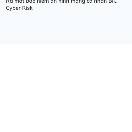
Ra mắt bảo hiểm an ninh mạng cá nhân BIC
Cyber Risk