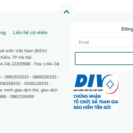
Đăng 
ang
Liên hệ cá nhân
t triển Việt Nam (BIDV)
 Kiếm, TP Hà Nội
4-24) 22200588 - Fax: (+84-24)
 - 0981910333 - 0866200333 -
0336258333 - 0336128333 -
minh giao dịch thẻ, giao dịch
388 - 0862159399