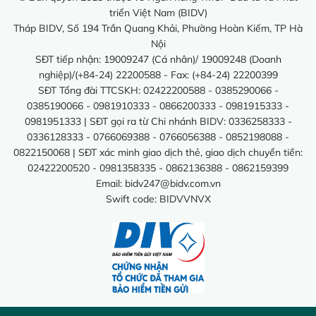
triển Việt Nam (BIDV)
Tháp BIDV, Số 194 Trần Quang Khải, Phường Hoàn Kiếm, TP Hà
Nội
SĐT tiếp nhận: 19009247 (Cá nhân)/ 19009248 (Doanh
nghiệp)/(+84-24) 22200588 - Fax: (+84-24) 22200399
SĐT Tổng đài TTCSKH: 02422200588 - 0385290066 -
0385190066 - 0981910333 - 0866200333 - 0981915333 -
0981951333 | SĐT gọi ra từ Chi nhánh BIDV: 0336258333 -
0336128333 - 0766069388 - 0766056388 - 0852198088 -
0822150068 | SĐT xác minh giao dịch thẻ, giao dịch chuyển tiền:
02422200520 - 0981358335 - 0862136388 - 0862159399
Email:
bidv247@bidv.com.vn
Swift code: BIDVVNVX