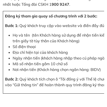
nhất hoặc Tổng đài CSKH 1
900 9247
.
Đăng ký tham gia quay số chương trình với 2 bước:
Bước 1:
Quý khách truy cập vào website và điền đầy đủ cá
Họ và tên (tên Khách hàng sử dụng để nhận tiền kiều
trên giấy tờ tùy thân của Khách hàng)
Số điện thoại
Địa chỉ hiện tại của khách hàng
Ngày nhận tiền (khách hàng nhập theo cú pháp ngà
Mã số nhận tiền gồm 10 chữ số
Nơi nhận tiền (Khách hàng chọn ngân hàng: BIDV)
Bước 2:
Quý khách tích chọn ô “Tôi đồng ý với Thể lệ chư
vào “Gửi thông tin” để hoàn thành quy trình đăng ký tham