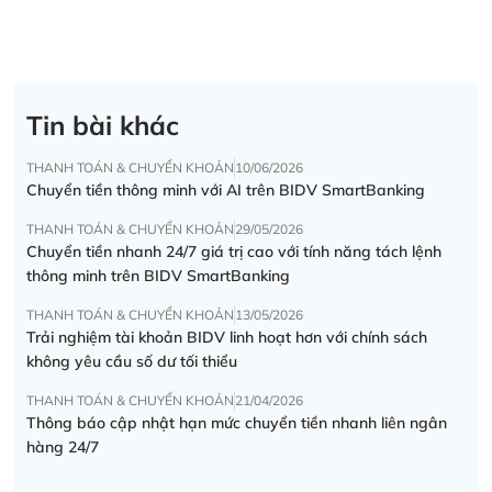
Tin bài khác
THANH TOÁN & CHUYỂN KHOẢN
10/06/2026
Chuyển tiền thông minh với AI trên BIDV SmartBanking
THANH TOÁN & CHUYỂN KHOẢN
29/05/2026
Chuyển tiền nhanh 24/7 giá trị cao với tính năng tách lệnh
thông minh trên BIDV SmartBanking
THANH TOÁN & CHUYỂN KHOẢN
13/05/2026
Trải nghiệm tài khoản BIDV linh hoạt hơn với chính sách
không yêu cầu số dư tối thiểu
THANH TOÁN & CHUYỂN KHOẢN
21/04/2026
Thông báo cập nhật hạn mức chuyển tiền nhanh liên ngân
hàng 24/7