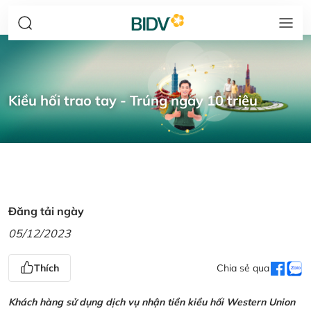
Kiều hối trao tay - Trúng ngay 10 triệu
Đăng tải ngày
05/12/2023
Thích
Chia sẻ qua
Khách hàng sử dụng dịch vụ nhận tiền kiều hối Western Union