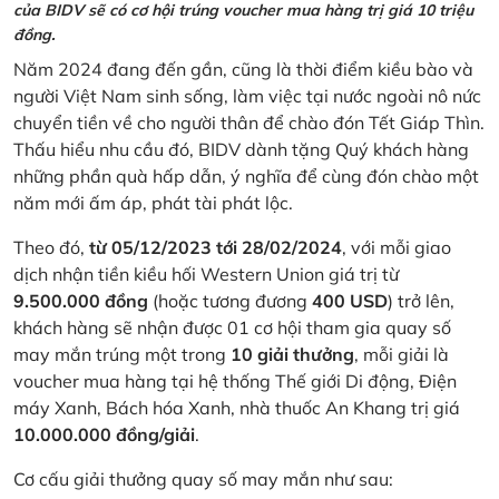
của BIDV sẽ có cơ hội trúng voucher mua hàng trị giá 10 triệu
đồng.
Năm 2024 đang đến gần, cũng là thời điểm kiều bào và
người Việt Nam sinh sống, làm việc tại nước ngoài nô nức
chuyển tiền về cho người thân để chào đón Tết Giáp Thìn.
Thấu hiểu nhu cầu đó, BIDV dành tặng Quý khách hàng
những phần quà hấp dẫn, ý nghĩa để cùng đón chào một
năm mới ấm áp, phát tài phát lộc.
Theo đó,
từ 05/12/2023 tới 28/02/2024
, với mỗi giao
dịch nhận tiền kiều hối Western Union giá trị từ
9.500.000 đồng
(hoặc tương đương
400 USD
) trở lên,
khách hàng sẽ nhận được 01 cơ hội tham gia quay số
may mắn trúng một trong
10 giải thưởng
, mỗi giải là
voucher mua hàng tại hệ thống Thế giới Di động, Điện
máy Xanh, Bách hóa Xanh, nhà thuốc An Khang trị giá
10.000.000 đồng/giải
.
Cơ cấu giải thưởng quay số may mắn như sau: